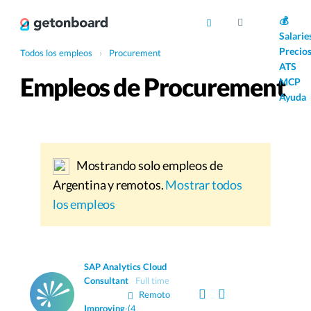
AI
💰
Salarie
Precio
Todos los empleos
›
Procurement
ATS
Empleos de Procurement
MCP
Ayuda
Mostrando solo empleos de
Argentina y remotos.
Mostrar todos
los empleos
SAP Analytics Cloud
Consultant
Full time
Remoto
Improving
·
(4