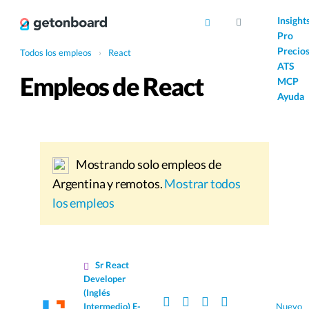
AI
Insight
Pro
Precio
Todos los empleos
›
React
ATS
Empleos de React
MCP
Ayuda
Mostrando solo empleos de
Argentina y remotos.
Mostrar todos
los empleos
Sr React
Developer
(Inglés
Intermedio) E-
Nuevo