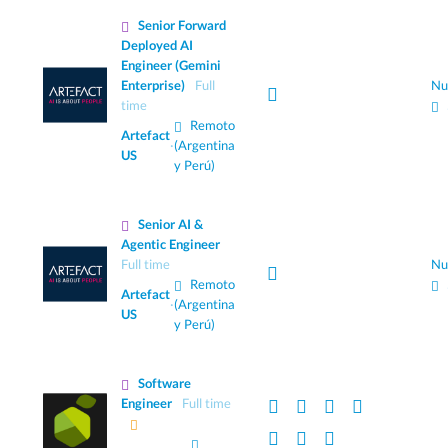
Senior Forward
Deployed AI
Engineer (Gemini
Enterprise)
Full
Nu
time
Remoto
Artefact
·
(Argentina
US
y Perú)
Senior AI &
Agentic Engineer
Full time
Nu
Remoto
Artefact
·
(Argentina
US
y Perú)
Software
Engineer
Full time