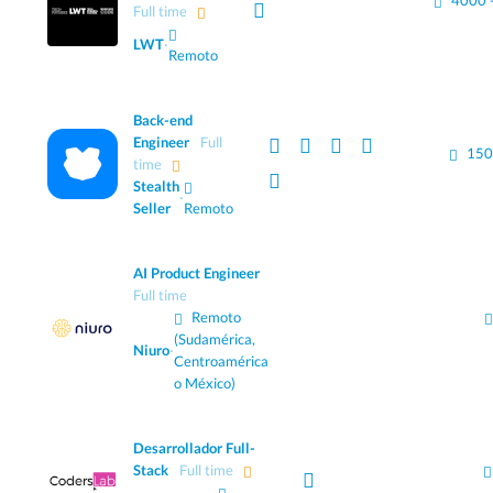
4000 
Full time
LWT
·
Remoto
Back-end
Engineer
Full
150
time
Stealth
·
Seller
Remoto
AI Product Engineer
Full time
Remoto
(Sudamérica,
Niuro
·
Centroamérica
o México)
Desarrollador Full-
Stack
Full time