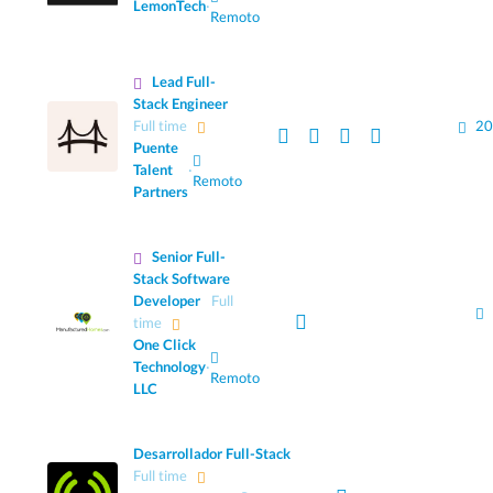
LemonTech
·
Remoto
Lead Full-
Stack Engineer
Full time
20
Puente
Talent
·
Remoto
Partners
Senior Full-
Stack Software
Developer
Full
time
One Click
Technology
·
Remoto
LLC
Desarrollador Full-Stack
Full time