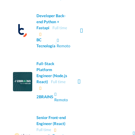
Developer Back-
end Python +
Fastapi
Full time
BC
·
Tecnología
Remoto
Full-Stack
Platform
Engineer (Node.js
React)
Full time
2BRAINS
·
Remoto
Senior Front-end
Engineer (React)
Full time