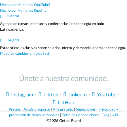
Hecho por Humanos (YouTube)
Hecho por Humanos (Spotify)
Eventos
Agenda de cursos, meetups y conferencias de tecnología en todo
Latinoamérica.
Insights
Estadísticas exclusivas sobre salarios, oferta y demanda laboral en tecnología.
Mayores cambios en roles tech
Únete a nuestra comunidad.
Instagram
・
TikTok
・
LinkedIn
・
YouTube
・
GitHub
Precios
|
Ayuda y soporte
|
ATS gratuito
|
Superpower
|
Privacidad y
protección de datos personales
|
Términos y condiciones
|
Blog
|
API
©2026 Get on Board
Sólo empleos que valen la pena.