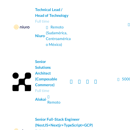
Technical Lead /
Head of Technology
Full time
Remoto
(Sudamérica,
Niuro
·
Centroamérica
o México)
Senior
Solutions
Architect
(Composable
5000
Commerce)
Full time
Alokai
·
Remoto
Senior Full-Stack Engineer
(NestJS+Nextjr+TypeScript+GCP)