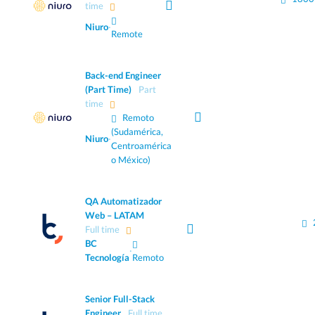
time
Niuro
·
Remote
Back-end Engineer
(Part Time)
Part
time
Remoto
(Sudamérica,
Niuro
·
Centroamérica
o México)
QA Automatizador
Web – LATAM
Full time
BC
·
Tecnología
Remoto
Senior Full-Stack
Engineer
Full time