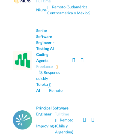
Full time
Remoto (Sudamérica,
Niuro
·
Centroamérica o México)
Senior
Software
Engineer –
Testing AI
Coding
Agents
Freelance
🚀 Responds
quickly
Toloka
·
AI
Remoto
Principal Software
Engineer
Full time
Remoto
Improving
·
(Chile y
Argentina)