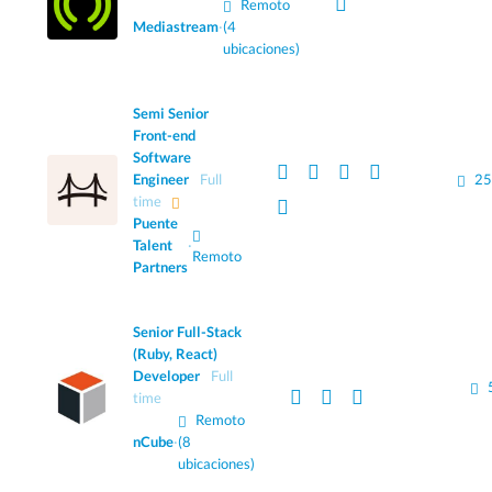
Remoto
Mediastream
·
(4
ubicaciones)
Semi Senior
Front-end
Software
Engineer
Full
25
time
Puente
Talent
·
Remoto
Partners
Senior Full-Stack
(Ruby, React)
Developer
Full
time
Remoto
nCube
·
(8
ubicaciones)