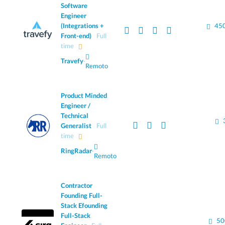
Software
Engineer
(Integrations +
450
Front-end)
Full
time
Travefy
·
Remoto
Product Minded
Engineer /
Technical
Generalist
Full
time
RingRadar
·
Remoto
Contractor
Founding Full-
Stack Efounding
Full-Stack
50