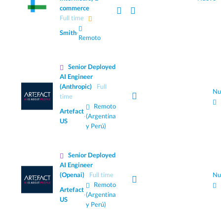
commerce
Full time
Smith
·
Remoto
Senior Deployed
AI Engineer
(Anthropic)
Full
Nu
time
Remoto
Artefact
·
(Argentina
US
y Perú)
Senior Deployed
AI Engineer
(Openai)
Full time
Nu
Remoto
Artefact
·
(Argentina
US
y Perú)