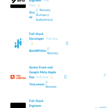
Engineer
Full
time
Remoto
Sira
·
(Europa y
AI
Sudamérica)
Full-Stack
Developer
Full time
BuildWithin
·
Remoto
Senior Front-end
Google Meta Apple
Exp
Full time
YesLawyer
·
Remoto
Full-Stack
Engineer