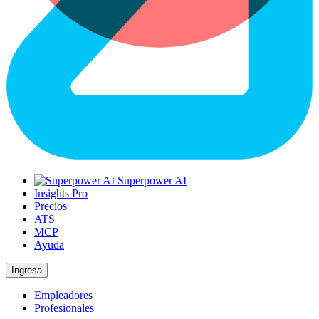
Superpower AI
Insights Pro
Precios
ATS
MCP
Ayuda
Ingresa
Empleadores
Profesionales