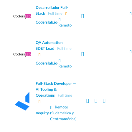
Desarrollador Full-
Stack
Full time
Coderslab.io
·
Remoto
QA Automation
SDET Lead
Full time
Coderslab.io
·
Remoto
Full-Stack Developer —
AI Tooling &
Operations
Full time
Remoto
Vequity
·
(Sudamérica y
Centroamérica)