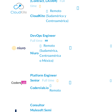
(Contract, LATAM)
Full
time
Remoto
CloudKite
·
(Sudamérica y
Centroamérica)
DevOps Engineer
Full time
💤
Remoto
(Sudamérica,
Niuro
·
Centroamérica
o México)
Platform Engineer
Senior
Full time
Coderslab.io
·
Remoto
Consultor
Mulesoft Semi