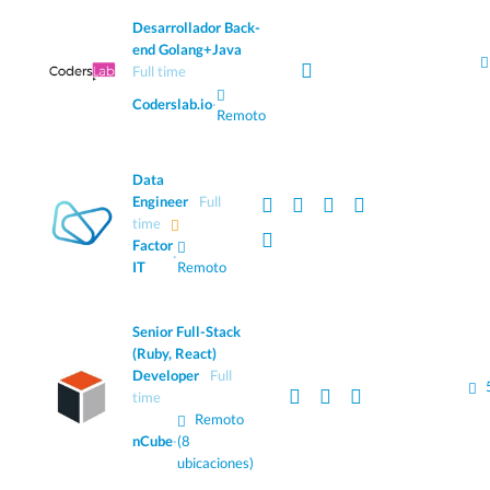
Desarrollador Back-
end Golang+Java
Full time
Coderslab.io
·
Remoto
Data
Engineer
Full
time
Factor
·
IT
Remoto
Senior Full-Stack
(Ruby, React)
Developer
Full
time
Remoto
nCube
·
(8
ubicaciones)