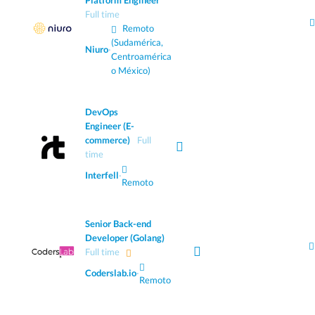
Platform Engineer
Full time
Remoto
(Sudamérica,
Niuro
·
Centroamérica
o México)
DevOps
Engineer (E-
commerce)
Full
time
Interfell
·
Remoto
Senior Back-end
Developer (Golang)
Full time
Coderslab.io
·
Remoto