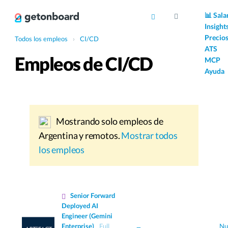
AI
📊 Sala
Insight
Precio
Todos los empleos
›
CI/CD
ATS
Empleos de CI/CD
MCP
Ayuda
Mostrando solo empleos de
Argentina y remotos.
Mostrar todos
los empleos
Senior Forward
Deployed AI
Engineer (Gemini
Enterprise)
Full
Nu