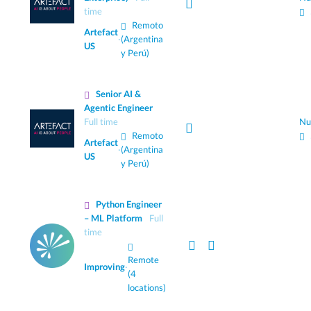
time
Remoto
Artefact
·
(Argentina
US
y Perú)
Senior AI &
Agentic Engineer
Full time
Nu
Remoto
Artefact
·
(Argentina
US
y Perú)
Python Engineer
– ML Platform
Full
time
Remote
Improving
·
(4
locations)