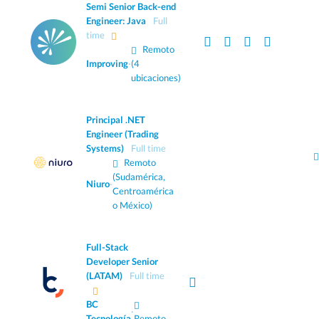
Semi Senior Back-end
Engineer: Java
Full
time
Remoto
Improving
·
(4
ubicaciones)
Principal .NET
Engineer (Trading
Systems)
Full time
Remoto
(Sudamérica,
Niuro
·
Centroamérica
o México)
Full-Stack
Developer Senior
(LATAM)
Full time
BC
·
Tecnología
Remoto