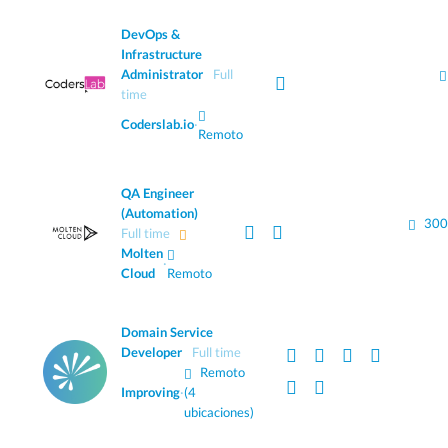
DevOps &
Infrastructure
Administrator
Full
time
Coderslab.io
·
Remoto
QA Engineer
(Automation)
300
Full time
Molten
·
Cloud
Remoto
Domain Service
Developer
Full time
Remoto
Improving
·
(4
ubicaciones)