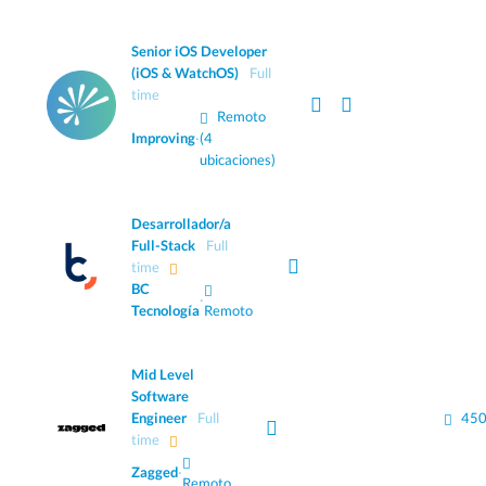
Senior iOS Developer
(iOS & WatchOS)
Full
time
Remoto
Improving
·
(4
ubicaciones)
Desarrollador/a
Full-Stack
Full
time
BC
·
Tecnología
Remoto
Mid Level
Software
Engineer
Full
450
time
Zagged
·
Remoto