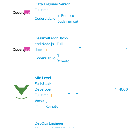
Data Engineer Senior
Full time
Remoto
Coderslab.io
·
(Sudamérica)
Desarrollador Back-
end Node.js
Full
time
Coderslab.io
·
Remoto
Mid Level
Full-Stack
Developer
4000
Full time
Verve
·
IT
Remoto
DevOps Engineer