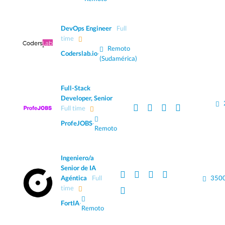
DevOps Engineer
Full
time
Remoto
Coderslab.io
·
(Sudamérica)
Full-Stack
Developer, Senior
Full time
ProfeJOBS
·
Remoto
Ingeniero/a
Senior de IA
Agéntica
Full
3500
time
FortIA
·
Remoto