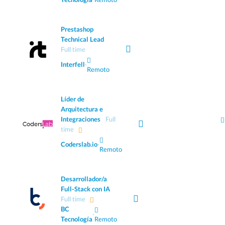
Prestashop
Technical Lead
Full time
Interfell
·
Remoto
Líder de
Arquitectura e
Integraciones
Full
time
Coderslab.io
·
Remoto
Desarrollador/a
Full-Stack con IA
Full time
BC
·
Tecnología
Remoto