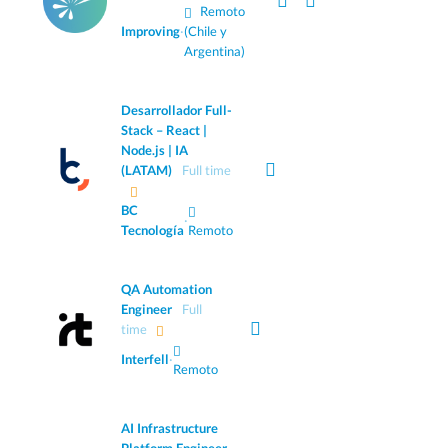
Remoto
Improving
·
(Chile y
Argentina)
Desarrollador Full-
Stack – React |
Node.js | IA
(LATAM)
Full time
BC
·
Tecnología
Remoto
QA Automation
Engineer
Full
time
Interfell
·
Remoto
AI Infrastructure