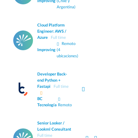
Improving
·
(Chile y
Argentina)
Cloud Platform
Engineer: AWS /
Azure
Full time
Remoto
Improving
·
(4
ubicaciones)
Developer Back-
end Python +
Fastapi
Full time
BC
·
Tecnología
Remoto
Senior Looker /
Lookml Consultant
Full time