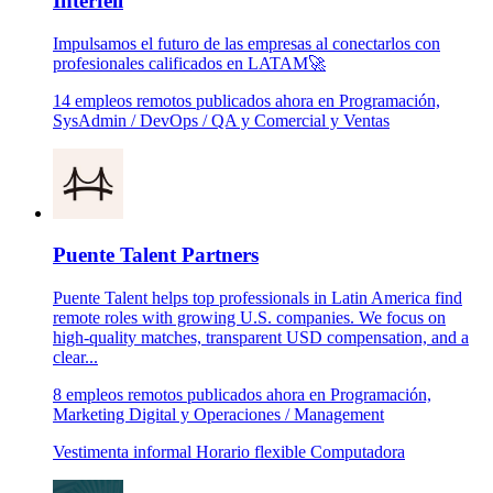
Interfell
Impulsamos el futuro de las empresas al conectarlos con
profesionales calificados en LATAM🚀
14 empleos remotos publicados ahora en Programación,
SysAdmin / DevOps / QA y Comercial y Ventas
Puente Talent Partners
Puente Talent helps top professionals in Latin America find
remote roles with growing U.S. companies. We focus on
high-quality matches, transparent USD compensation, and a
clear...
8 empleos remotos publicados ahora en Programación,
Marketing Digital y Operaciones / Management
Vestimenta informal
Horario flexible
Computadora