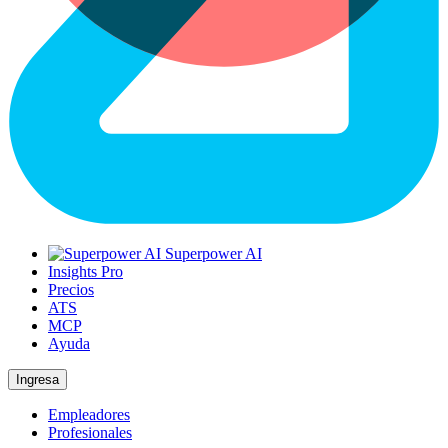
Superpower AI
Insights Pro
Precios
ATS
MCP
Ayuda
Ingresa
Empleadores
Profesionales