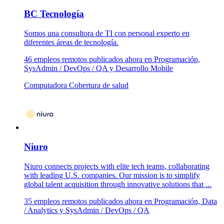
BC Tecnología
Somos una consultora de TI con personal experto en
diferentes áreas de tecnología.
46 empleos remotos publicados ahora en Programación,
SysAdmin / DevOps / QA y Desarrollo Mobile
Computadora
Cobertura de salud
Niuro
Niuro connects projects with elite tech teams, collaborating
with leading U.S. companies. Our mission is to simplify
global talent acquisition through innovative solutions that ...
35 empleos remotos publicados ahora en Programación, Data
/ Analytics y SysAdmin / DevOps / QA