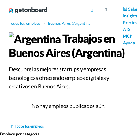
AI
📊 Sala
Insight
Precio
Todos los empleos
›
Buenos Aires (Argentina)
ATS
Trabajos en
MCP
Ayuda
Buenos Aires (Argentina)
Descubre las mejores startups y empresas
tecnológicas ofreciendo empleos digitales y
creativos en Buenos Aires.
No hay empleos publicados aún.
Todos los empleos
Empleos por categoría