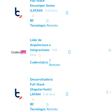
Full-Stack
Developer Senior
(LATAM)
Full time
BC
·
Tecnología
Remoto
Líder de
Arquitectura e
Integraciones
Full
time
Coderslab.io
·
Remoto
Desarrollador/a
Full-Stack
(Angular/Ionic)
LATAM
Full time
BC
·
Tecnología
Remoto