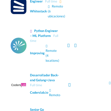
Engineer
Full time
Remoto
Whitestack
·
(6
ubicaciones)
Python Engineer
– ML Platform
Full
time
Remote
Improving
·
(4
locations)
Desarrollador Back-
end Golang+Java
Full time
Coderslab.io
·
Remoto
Senior Go