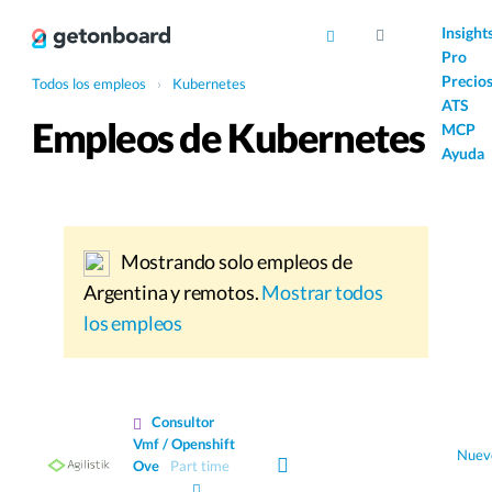
AI
Insight
Pro
Precio
Todos los empleos
›
Kubernetes
ATS
Empleos de Kubernetes
MCP
Ayuda
Mostrando solo empleos de
Argentina y remotos.
Mostrar todos
los empleos
Consultor
Vmf / Openshift
Nuev
Ove
Part time