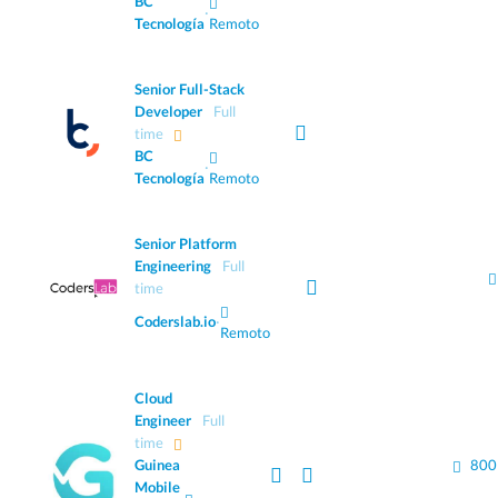
BC
·
Tecnología
Remoto
Senior Full-Stack
Developer
Full
time
BC
·
Tecnología
Remoto
Senior Platform
Engineering
Full
time
Coderslab.io
·
Remoto
Cloud
Engineer
Full
time
Guinea
800
Mobile