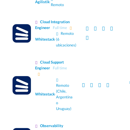
Agilistik
·
Remoto
Cloud Integration
Engineer
Full time
Remoto
Whitestack
·
(6
ubicaciones)
Cloud Support
Engineer
Full time
Remoto
(Chile,
Whitestack
·
Argentina
o
Uruguay)
Observability