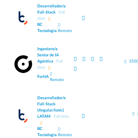
Desarrollador/a
Full-Stack
Full
time
BC
·
Tecnología
Remoto
Ingeniero/a
Senior de IA
Agéntica
Full
3500
time
FortIA
·
Remoto
Desarrollador/a
Full-Stack
(Angular/Ionic)
LATAM
Full time
BC
·
Tecnología
Remoto