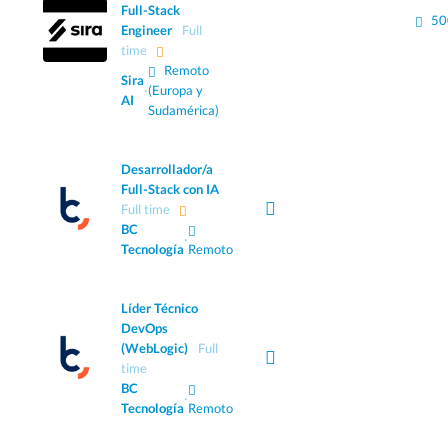
Full-Stack
50
Engineer
Full
time
Remoto
Sira
·
(Europa y
AI
Sudamérica)
Desarrollador/a
Full-Stack con IA
Full time
BC
·
Tecnología
Remoto
Líder Técnico
DevOps
(WebLogic)
Full
time
BC
·
Tecnología
Remoto