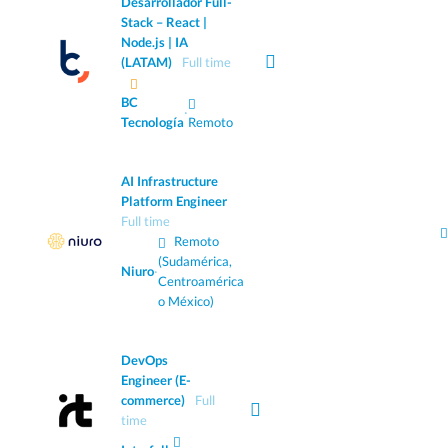
Desarrollador Full-
Stack – React |
Node.js | IA
(LATAM)
Full time
BC
·
Tecnología
Remoto
AI Infrastructure
Platform Engineer
Full time
Remoto
(Sudamérica,
Niuro
·
Centroamérica
o México)
DevOps
Engineer (E-
commerce)
Full
time