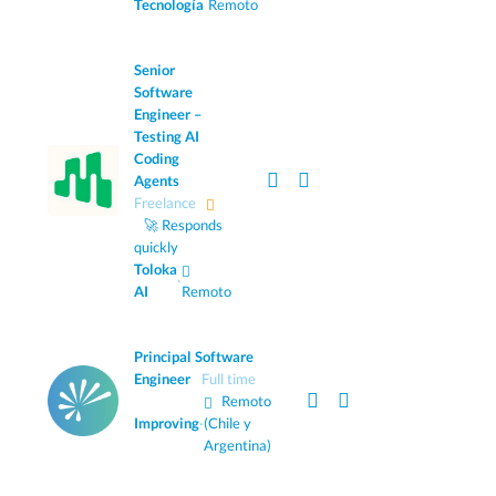
Tecnología
Remoto
Senior
Software
Engineer –
Testing AI
Coding
Agents
Freelance
🚀 Responds
quickly
Toloka
·
AI
Remoto
Principal Software
Engineer
Full time
Remoto
Improving
·
(Chile y
Argentina)