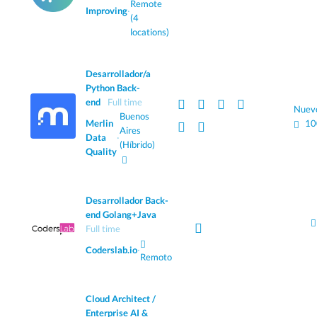
Remote
Improving
·
(4
locations)
Desarrollador/a
Python Back-
end
Full time
Nuev
Buenos
Merlin
10
Aires
Data
·
(Híbrido)
Quality
Desarrollador Back-
end Golang+Java
Full time
Coderslab.io
·
Remoto
Cloud Architect /
Enterprise AI &