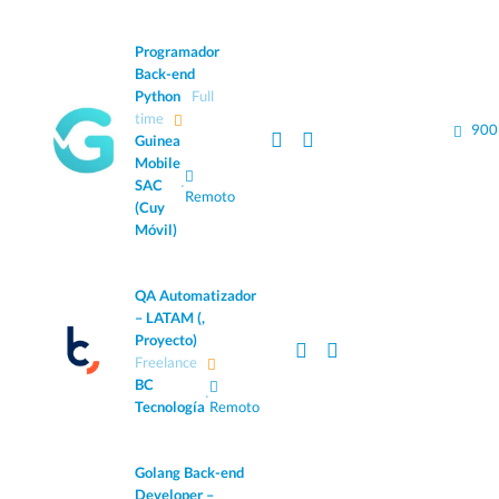
Programador
Back-end
Python
Full
time
900
Guinea
Mobile
SAC
·
Remoto
(Cuy
Móvil)
QA Automatizador
– LATAM (,
Proyecto)
Freelance
BC
·
Tecnología
Remoto
Golang Back-end
Developer –