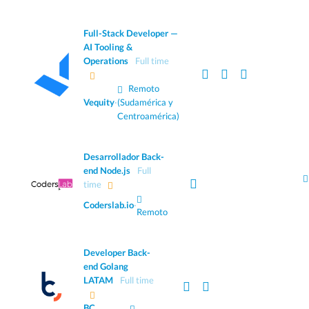
Full-Stack Developer —
AI Tooling &
Operations
Full time
Remoto
Vequity
·
(Sudamérica y
Centroamérica)
Desarrollador Back-
end Node.js
Full
time
Coderslab.io
·
Remoto
Developer Back-
end Golang
LATAM
Full time
BC