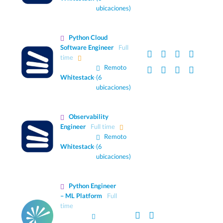
ubicaciones)
Python Cloud
Software Engineer
Full
time
Remoto
Whitestack
·
(6
ubicaciones)
Observability
Engineer
Full time
Remoto
Whitestack
·
(6
ubicaciones)
Python Engineer
– ML Platform
Full
time