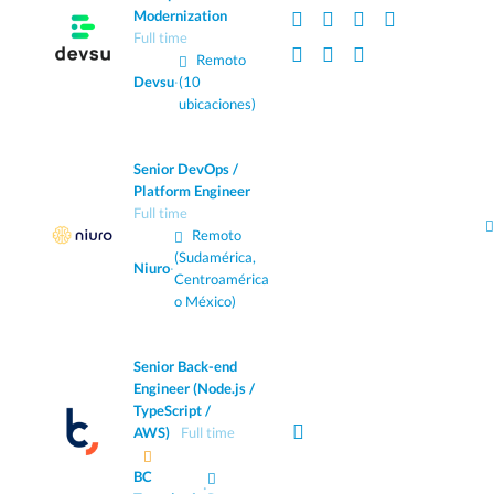
Modernization
Full time
Remoto
Devsu
·
(10
ubicaciones)
Senior DevOps /
Platform Engineer
Full time
Remoto
(Sudamérica,
Niuro
·
Centroamérica
o México)
Senior Back-end
Engineer (Node.js /
TypeScript /
AWS)
Full time
BC
·