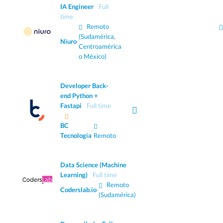
IA Engineer
Full
time
Remoto
(Sudamérica,
Niuro
·
Centroamérica
o México)
Developer Back-
end Python +
Fastapi
Full time
BC
·
Tecnología
Remoto
Data Science (Machine
Learning)
Full time
Remoto
Coderslab.io
·
(Sudamérica)