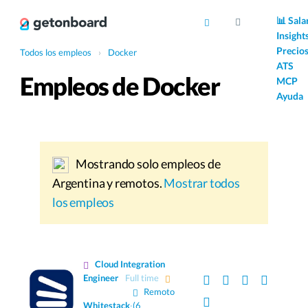
AI
📊 Sala
Insight
Precio
Todos los empleos
›
Docker
ATS
Empleos de Docker
MCP
Ayuda
Mostrando solo empleos de
Argentina y remotos.
Mostrar todos
los empleos
Cloud Integration
Engineer
Full time
Remoto
Whitestack
·
(6