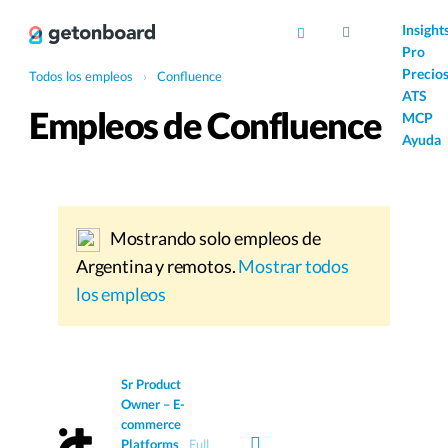
AI
Insight
Pro
Precio
Todos los empleos
›
Confluence
ATS
Empleos de Confluence
MCP
Ayuda
Mostrando solo empleos de
Argentina y remotos.
Mostrar todos
los empleos
Sr Product
Owner – E-
commerce
Platforms
Full