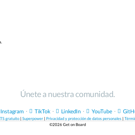
a.
Únete a nuestra comunidad.
Instagram
・
TikTok
・
LinkedIn
・
YouTube
・
GitH
TS gratuito
|
Superpower
|
Privacidad y protección de datos personales
|
Térmi
©2026 Get on Board
ue valen la pena.