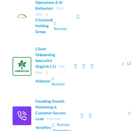
Operations & AI
Enthusiast
Part
time
Cleveland
Holding
·
Remoto
Group
Client
Onboarding
Specialist
12
(English C1)
Full
time
Arbostar
·
Remoto
Founding Growth
Marketing &
Customer Success
Lead
Full time
Remote
VeraHire
·
(Argentina)