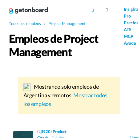
AI
Insight
Pro
Precio
Todos los empleos
›
Project Management
ATS
Empleos de Project
MCP
Ayuda
Management
Mostrando solo empleos de
Argentina y remotos.
Mostrar todos
los empleos
(Lji920) Product
Coach
Full time
Nue