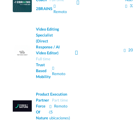
3
2BRAINS
·
Remoto
Video Editing
Specialist
(Direct
Response / AI
20
Video Editor)
Full time
Trust
Based
·
Remoto
Mobility
Product Execution
Partner
Part time
Force
Remoto
Of
·
(5
Nature
ubicaciones)