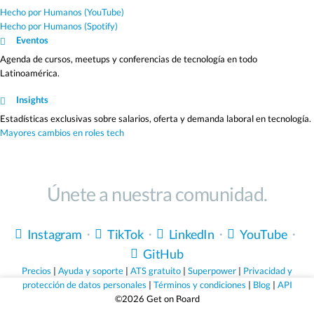
Hecho por Humanos (YouTube)
Hecho por Humanos (Spotify)
Eventos
Agenda de cursos, meetups y conferencias de tecnología en todo
Latinoamérica.
Insights
Estadísticas exclusivas sobre salarios, oferta y demanda laboral en tecnología.
Mayores cambios en roles tech
Únete a nuestra comunidad.
Instagram
・
TikTok
・
LinkedIn
・
YouTube
・
GitHub
Precios
|
Ayuda y soporte
|
ATS gratuito
|
Superpower
|
Privacidad y
protección de datos personales
|
Términos y condiciones
|
Blog
|
API
©2026 Get on Board
Sólo empleos que valen la pena.