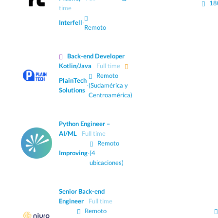
18
time
Interfell
·
Remoto
Back-end Developer
Kotlin/Java
Full time
Remoto
PlainTech
·
(Sudamérica y
Solutions
Centroamérica)
Python Engineer –
AI/ML
Full time
Remoto
Improving
·
(4
ubicaciones)
Senior Back-end
Engineer
Full time
Remoto