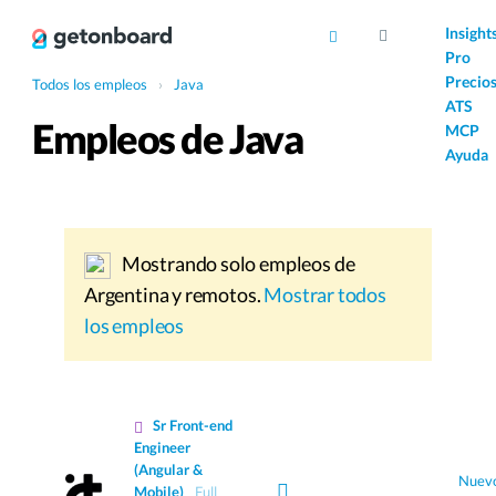
AI
Insight
Pro
Precio
Todos los empleos
›
Java
ATS
Empleos de Java
MCP
Ayuda
Mostrando solo empleos de
Argentina y remotos.
Mostrar todos
los empleos
Sr Front-end
Engineer
(Angular &
Nuev
Mobile)
Full