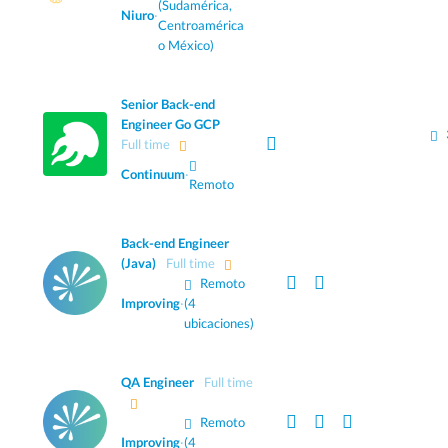
(Sudamérica,
Niuro
·
Centroamérica
o México)
Senior Back-end
Engineer Go GCP
Full time
Continuum
·
Remoto
Back-end Engineer
(Java)
Full time
Remoto
Improving
·
(4
ubicaciones)
QA Engineer
Full time
Remoto
Improving
·
(4