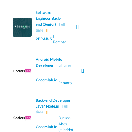
Software
Engineer Back-
end (Senior)
Full
time
2BRAINS
·
Remoto
Android Mobile
Developer
Full time
Coderslab.io
·
Remoto
Back-end Developer
Java/ Node.js
Full
time
Buenos
Aires
Coderslab.io
·
(Híbrido)