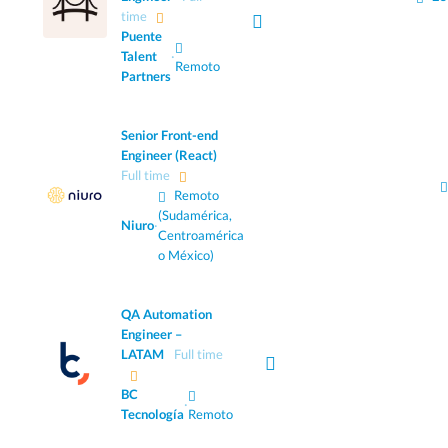
time
Puente
Talent
·
Remoto
Partners
Senior Front-end
Engineer (React)
Full time
Remoto
(Sudamérica,
Niuro
·
Centroamérica
o México)
QA Automation
Engineer –
LATAM
Full time
BC
·
Tecnología
Remoto