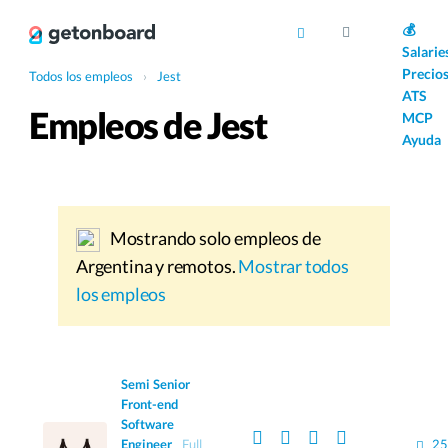
AI
💰
Salarie
Precio
Todos los empleos
›
Jest
ATS
Empleos de Jest
MCP
Ayuda
Mostrando solo empleos de
Argentina y remotos.
Mostrar todos
los empleos
Semi Senior
Front-end
Software
Engineer
Full
25