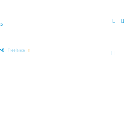
to
AM)
Freelance