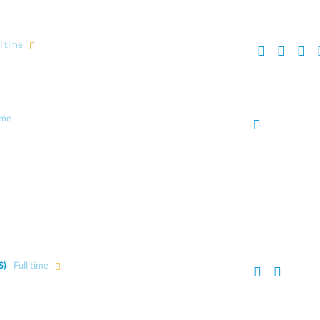
l time
ime
S)
Full time