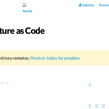
Superpower AI
💰 Salaries
Precio
Ayuda
ture as Code
ntina y remotos.
Mostrar todos los empleos
ime