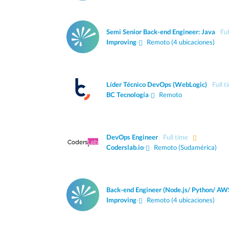
Semi Senior Back-end Engineer: Java
Ful
Improving
·
Remoto (4 ubicaciones)
Líder Técnico DevOps (WebLogic)
Full t
BC Tecnología
·
Remoto
DevOps Engineer
Full time
Coderslab.io
·
Remoto (Sudamérica)
Back-end Engineer (Node.js/ Python/ AW
Improving
·
Remoto (4 ubicaciones)