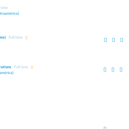
l time
troamérica)
rms)
Full time
rations
Full time
américa)