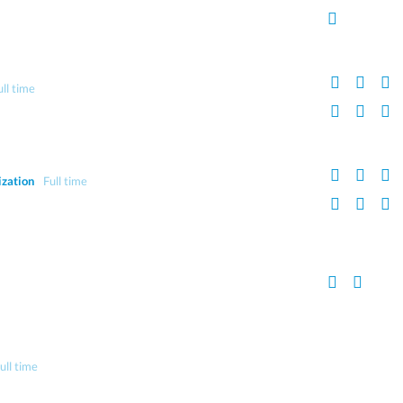
ull time
ization
Full time
ull time