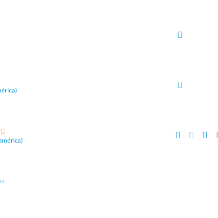
érica)
américa)
me