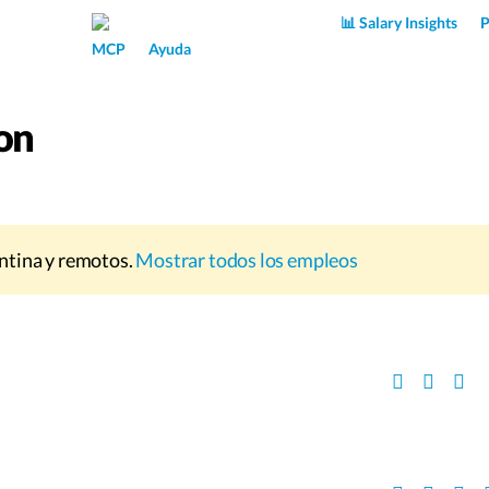
Superpower AI
📊 Salary Insights
P
MCP
Ayuda
on
ntina y remotos.
Mostrar todos los empleos