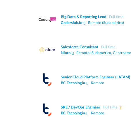
Big Data & Reporting Lead
Full time
Coderslab.io
·
Remoto (Sudamérica)
Salesforce Consultant
Full time
Niuro
·
Remoto (Sudamérica, Centroamé
Senior Cloud Platform Engineer (LATAM)
BC Tecnología
·
Remoto
SRE / DevOps Engineer
Full time
BC Tecnología
·
Remoto