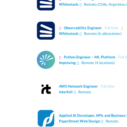
Whitestack
·
Remoto (Chile, Argentina 
Observability Engineer
Full time
Whitestack
·
Remoto (6 ubicaciones)
Python Engineer – ML Platform
Full 
Improving
·
Remote (4 locations)
AWS Network Engineer
Full time
Interfell
·
Remoto
Applied AI Developer, APIs and Business 
PaperStreet Web Design
·
Remoto