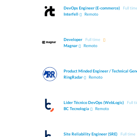
DevOps Engineer (E-commerce)
Full tim
Interfell
·
Remoto
Developer
Full time
Magnar
·
Remoto
Product Minded Engineer / Technical Gene
RingRadar
·
Remoto
Líder Técnico DevOps (WebLogic)
Full t
BC Tecnología
·
Remoto
Site Reliability Engineer (SRE)
Full time