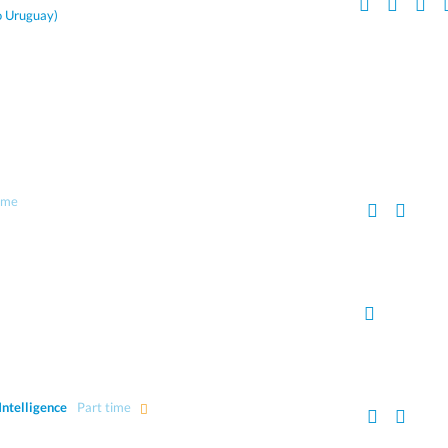
o Uruguay)
time
Intelligence
Part time