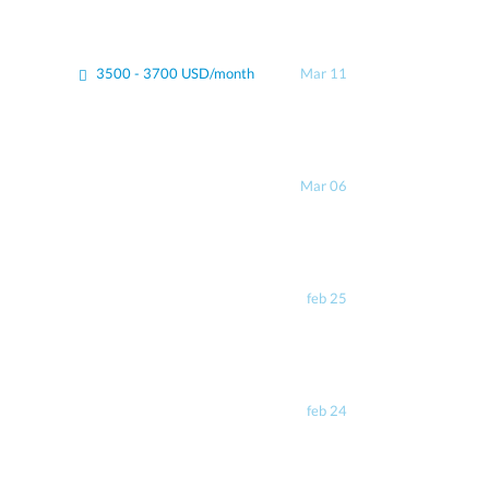
3500 - 3700 USD/month
Mar 11
Mar 06
feb 25
feb 24