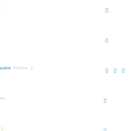
e
ralist
Full time
ime