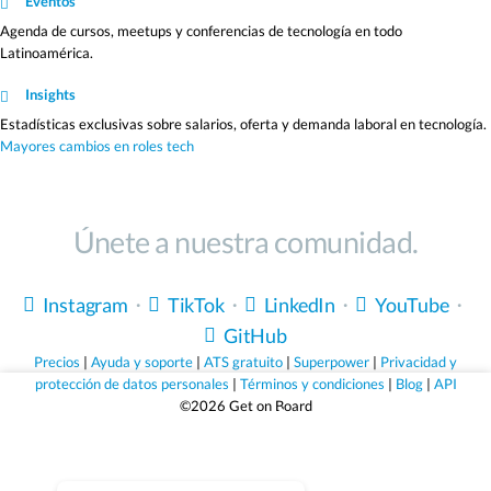
Eventos
Agenda de cursos, meetups y conferencias de tecnología en todo
Latinoamérica.
Insights
Estadísticas exclusivas sobre salarios, oferta y demanda laboral en tecnología.
Mayores cambios en roles tech
Únete a nuestra comunidad.
Instagram
・
TikTok
・
LinkedIn
・
YouTube
・
GitHub
Precios
|
Ayuda y soporte
|
ATS gratuito
|
Superpower
|
Privacidad y
protección de datos personales
|
Términos y condiciones
|
Blog
|
API
©2026 Get on Board
Sólo empleos que valen la pena.
Registrate gratis y descubrí empleos seleccionados para
vos.