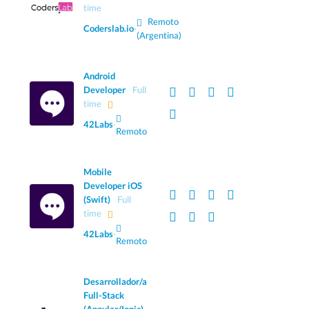
time
Remoto
Coderslab.io
·
(Argentina)
Android
Developer
Full
time
42Labs
·
Remoto
Mobile
Developer iOS
(Swift)
Full
time
42Labs
·
Remoto
Desarrollador/a
Full-Stack