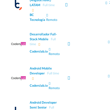
(Angular/Ionic)
LATAM
Full time
BC
·
Tecnología
Remoto
Desarrollador Full-
Stack Mobile
Full
time
Coderslab.io
·
Remoto
Android Mobile
Developer
Full time
Coderslab.io
·
Remoto
Android Developer
Semi Senior
Full