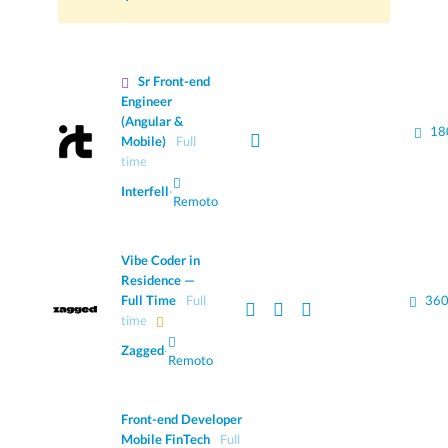
Sr Front-end
Engineer
(Angular &
18
Mobile)
Full
time
Interfell
·
Remoto
Vibe Coder in
Residence —
Full Time
Full
360
time
Zagged
·
Remoto
Front-end Developer
Mobile FinTech
Full