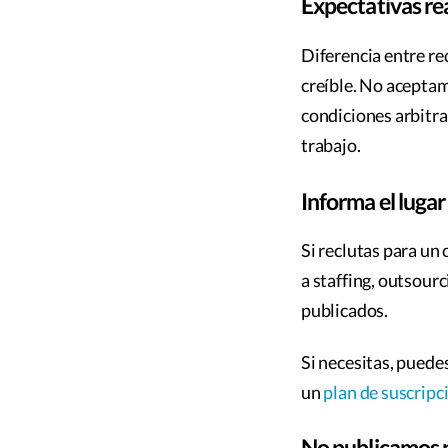
Expectativas rea
Diferencia entre re
creíble. No aceptam
condiciones arbitra
trabajo.
Informa el lugar 
Si reclutas para un 
a staffing, outsour
publicados.
Si necesitas, puede
un
plan de suscripc
No publicamos p