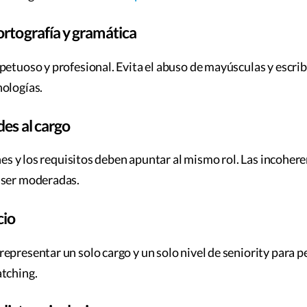
ortografía y gramática
petuoso y profesional. Evita el abuso de mayúsculas y escr
nologías.
des al cargo
ones y los requisitos deben apuntar al mismo rol. Las incoher
 ser moderadas.
cio
epresentar un solo cargo y un solo nivel de seniority para p
atching.