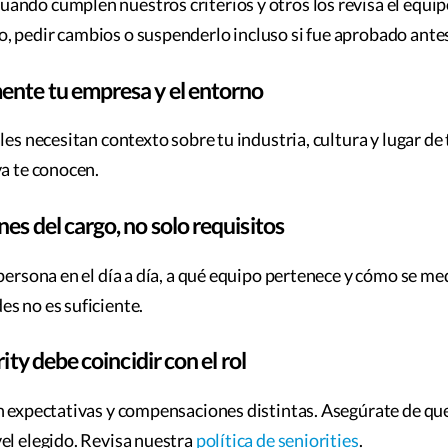
ando cumplen nuestros criterios y otros los revisa el equi
 pedir cambios o suspenderlo incluso si fue aprobado ante
ente tu empresa y el entorno
les necesitan contexto sobre tu industria, cultura y lugar de 
ya te conocen.
es del cargo, no solo requisitos
 persona en el día a día, a qué equipo pertenece y cómo se m
s no es suficiente.
rity debe coincidir con el rol
n expectativas y compensaciones distintas. Asegúrate de que
el elegido. Revisa nuestra
política de seniorities
.