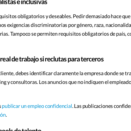
listas e inclusivas
quisitos obligatorios y deseables. Pedir demasiado hace que 
os exigencias discriminatorias por género, raza, nacionalida
rias. Tampoco se permiten requisitos obligatorios de país, co
real de trabajo si reclutas para terceros
cliente, debes identificar claramente la empresa donde se tra
cing y consultoras. Los anuncios que no indiquen el empleado
s
publicar un empleo confidencial
. Las publicaciones confid
ión
.
ools de talento