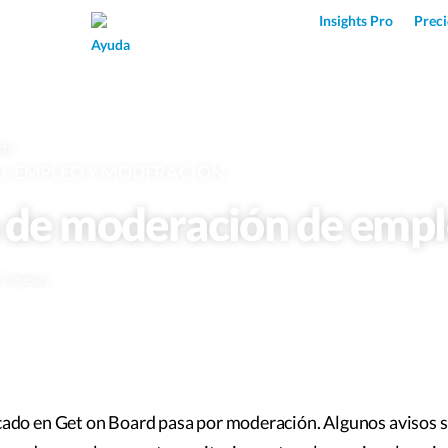
Superpower AI
Insights Pro
Preci
Ayuda
rte
DEL EMPLEO Y MODERACIÓN
a de moderación de emp
e 2 meses
ado en Get on Board pasa por moderación. Algunos avisos 