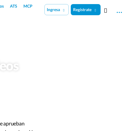
os
ATS
MCP
Ingresa
Regístrate
leos
se aprueban