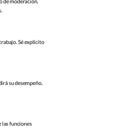
po de moderación.
s.
trabajo. Sé explícito
edirá su desempeño.
 las funciones