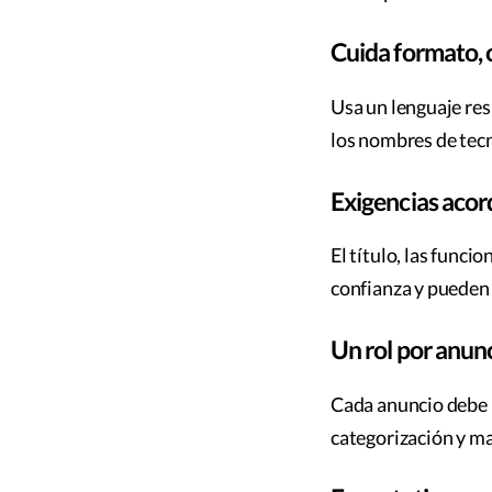
Cuida formato, 
Usa un lenguaje res
los nombres de tec
Exigencias acor
El título, las funci
confianza y pueden
Un rol por anun
Cada anuncio debe r
categorización y m