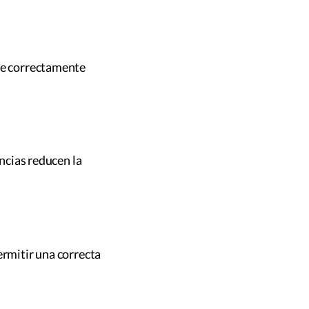
ibe correctamente
encias reducen la
ermitir una correcta