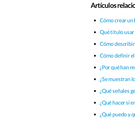
Artículos relac
Cómo crear un 
Qué título usar
Cómo describir 
Cómo definir el
¿Por qué han r
¿Se muestran lo
¿Qué señales g
¿Qué hacer si 
¿Qué puedo y q