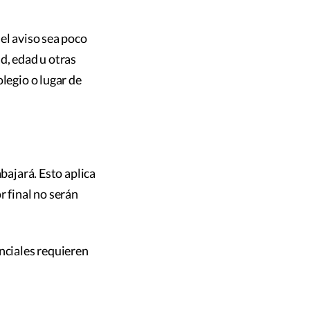
el aviso sea poco
d, edad u otras
legio o lugar de
bajará. Esto aplica
r final no serán
enciales requieren