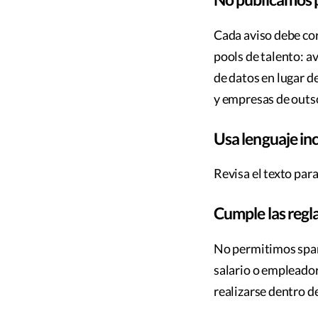
Cada aviso debe co
pools de talento: a
de datos en lugar d
y empresas de outs
Usa lenguaje in
Revisa el texto par
Cumple las regl
No permitimos spam,
salario o empleado
realizarse dentro d