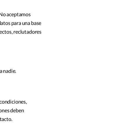
. No aceptamos
idatos para una base
rectos, reclutadores
a nadie.
 condiciones,
iones deben
tacto.