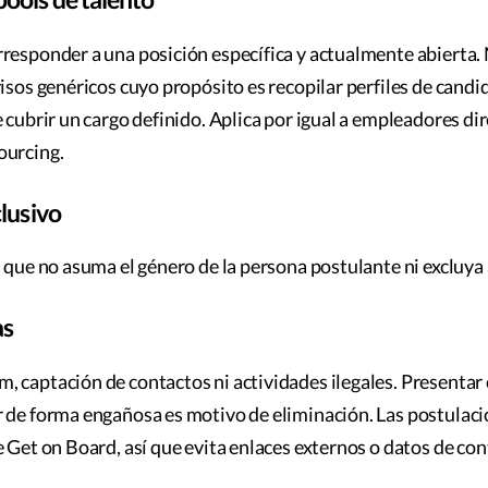
rresponder a una posición específica y actualmente abierta
visos genéricos cuyo propósito es recopilar perfiles de cand
e cubrir un cargo definido. Aplica por igual a empleadores di
ourcing.
clusivo
a que no asuma el género de la persona postulante ni excluya 
as
 captación de contactos ni actividades ilegales. Presentar
r de forma engañosa es motivo de eliminación. Las postulac
e Get on Board, así que evita enlaces externos o datos de con