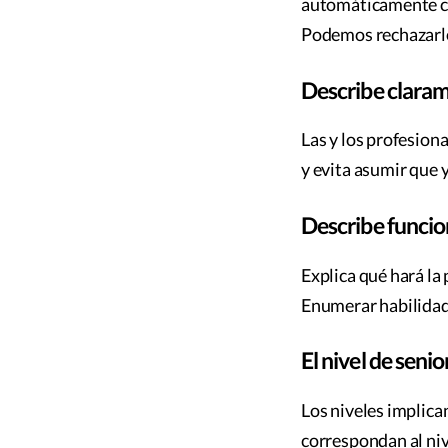
automáticamente cu
Podemos rechazarlo,
Describe claram
Las y los profesiona
y evita asumir que 
Describe funcion
Explica qué hará la
Enumerar habilidade
El nivel de senio
Los niveles implica
correspondan al niv