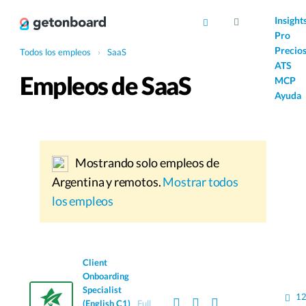
AI
Insight
Pro
Precio
Todos los empleos
›
SaaS
ATS
Empleos de SaaS
MCP
Ayuda
Mostrando solo empleos de
Argentina y remotos.
Mostrar todos
los empleos
Client
Onboarding
Specialist
12
(English C1)
Full