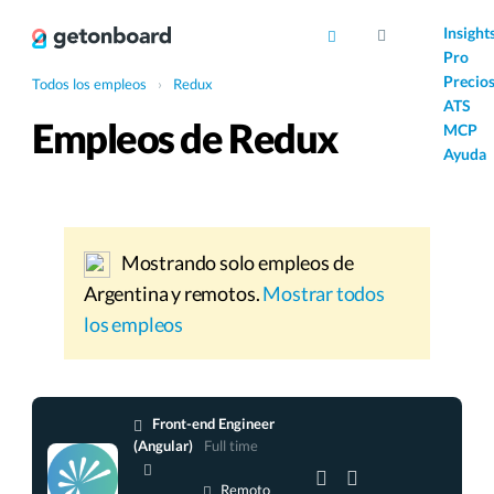
AI
Insight
Pro
Precio
Todos los empleos
›
Redux
ATS
Empleos de Redux
MCP
Ayuda
Mostrando solo empleos de
Argentina y remotos.
Mostrar todos
los empleos
Front-end Engineer
(Angular)
Full time
Remoto