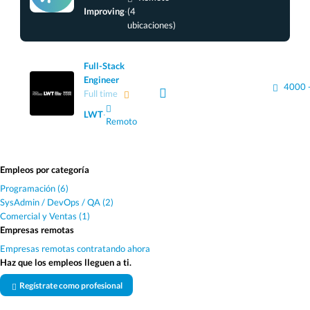
Improving
·
(4
ubicaciones)
Full-Stack
Engineer
4000 
Full time
LWT
·
Remoto
Empleos por categoría
Programación (6)
SysAdmin / DevOps / QA (2)
Comercial y Ventas (1)
Empresas remotas
Empresas remotas contratando ahora
Haz que los empleos lleguen a ti.
Regístrate como profesional