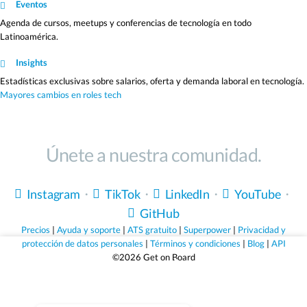
Eventos
Agenda de cursos, meetups y conferencias de tecnología en todo
Latinoamérica.
Insights
Estadísticas exclusivas sobre salarios, oferta y demanda laboral en tecnología.
Mayores cambios en roles tech
Únete a nuestra comunidad.
Instagram
・
TikTok
・
LinkedIn
・
YouTube
・
GitHub
Precios
|
Ayuda y soporte
|
ATS gratuito
|
Superpower
|
Privacidad y
protección de datos personales
|
Términos y condiciones
|
Blog
|
API
©2026 Get on Board
Sólo empleos que valen la pena.
Registrate gratis y descubrí empleos seleccionados para
vos.