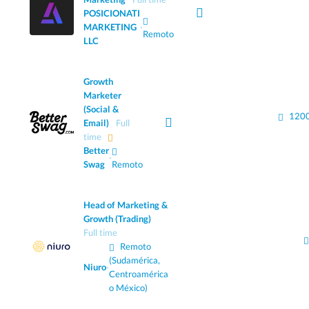
POSICIONATI
MARKETING
·
Remoto
LLC
Growth
Marketer
(Social &
1200
Email)
Full
time
Better
·
Swag
Remoto
Head of Marketing &
Growth (Trading)
Full time
Remoto
(Sudamérica,
Niuro
·
Centroamérica
o México)