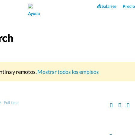
Superpower AI
💰 Salaries
Precio
Ayuda
rch
ntina y remotos.
Mostrar todos los empleos
r
Full time