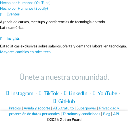
Hecho por Humanos (YouTube)
Hecho por Humanos (Spotify)
Eventos
Agenda de cursos, meetups y conferencias de tecnología en todo
Latinoamérica.
Insights
Estadísticas exclusivas sobre salarios, oferta y demanda laboral en tecnología.
Mayores cambios en roles tech
Únete a nuestra comunidad.
Instagram
・
TikTok
・
LinkedIn
・
YouTube
・
GitHub
Precios
|
Ayuda y soporte
|
ATS gratuito
|
Superpower
|
Privacidad y
protección de datos personales
|
Términos y condiciones
|
Blog
|
API
©2026 Get on Board
Sólo empleos que valen la pena.