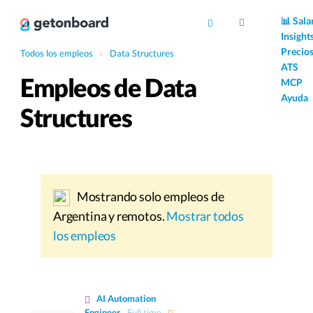
AI
📊 Sala
Insight
Precio
Todos los empleos
›
Data Structures
ATS
Empleos de Data
MCP
Ayuda
Structures
Mostrando solo empleos de
Argentina y remotos.
Mostrar todos
los empleos
AI Automation
Engineer
Full time