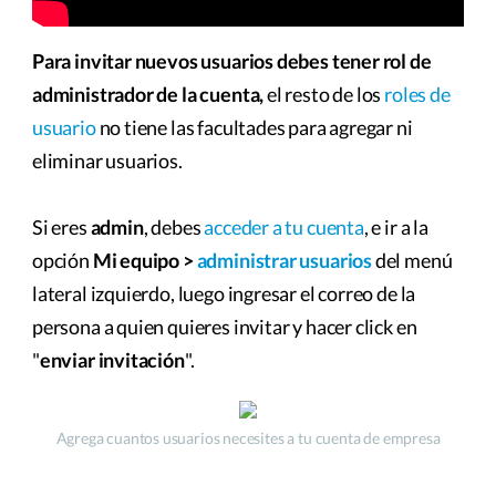
Para invitar nuevos usuarios debes tener rol de
administrador de la cuenta,
el resto de los
roles de
usuario
no tiene las facultades para agregar ni
eliminar usuarios.
Si eres
admin
, debes
acceder a tu cuenta
, e ir a la
opción
Mi equipo >
administrar usuarios
del menú
lateral izquierdo, luego ingresar el correo de la
persona a quien quieres invitar y hacer click en
"
enviar invitación
".
Agrega cuantos usuarios necesites a tu cuenta de empresa