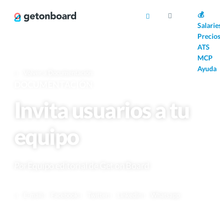
AI
💰
Salarie
Precio
ATS
MCP
Ayuda
Volver a Documentación
DOCUMENTACIÓN
Invita usuarios a tu
equipo
Por
Equipo editorial de Get on Board
E-mail
Facebook
Twitter
LinkedIn
Whatsapp