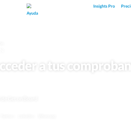
Superpower AI
Insights Pro
Preci
Ayuda
ón
ÓN
ceder a tus comproban
l de Get on Board
Twitter
LinkedIn
Whatsapp