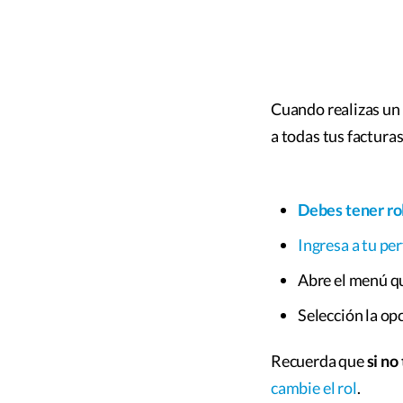
Cuando realizas un
a todas tus facturas
Debes tener ro
Ingresa a tu per
Abre el menú qu
Selección la opc
Recuerda que
si no
cambie el rol
.