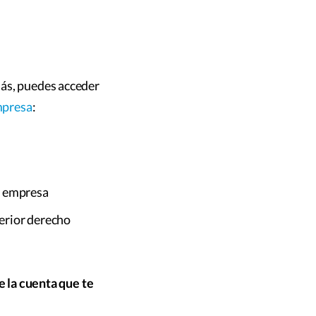
más, puedes acceder
mpresa
:
e empresa
perior derecho
de la cuenta que te