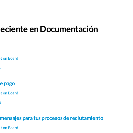
reciente en Documentación
et on Board
s
e pago
et on Board
s
e mensajes para tus procesos de reclutamiento
et on Board