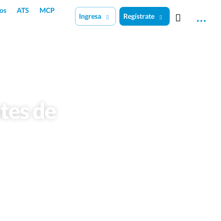
os
ATS
MCP
Ingresa
Regístrate
tes de