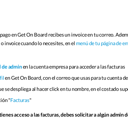
 pago en Get On Board recibes un invoice en tu correo. Ade
 o invoice cuando lo necesites, en el
menú de tu página de e
l de admin
en la cuenta empresa para acceder a las facturas
fil
en Get On Board, con el correo que usas para tu cuenta d
e se despliega al hacer click en tu nombre, en el costado su
ión "
Facturas
"
 tienes acceso a las facturas, debes solicitar a algún admin 