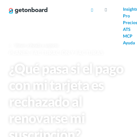
AI
Insight
Pro
Precio
ATS
MCP
Ayuda
Volver a Ayuda y soporte
PLANES, FACTURACIÓN Y FACTURAS
¿Qué pasa si el pago
con mi tarjeta es
rechazado al
renovarse mi
suscripción?