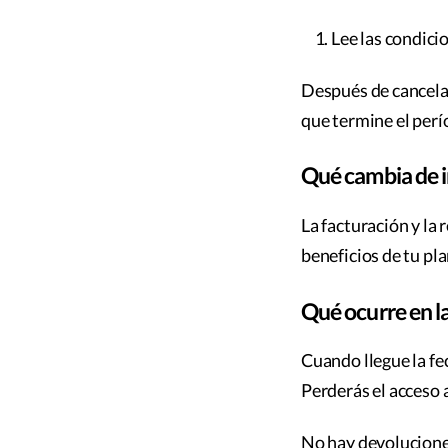
Lee las condici
Después de cancelar
que termine el perí
Qué cambia de 
La facturación y la
beneficios de tu pl
Qué ocurre en l
Cuando llegue la fe
Perderás el acceso a
No hay devolucion