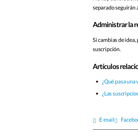
separado seguirán a
Administrar la 
Si cambias de idea,
suscripción.
Artículos relac
¿Qué pasa una v
¿Las suscripci
E-mail
Facebo