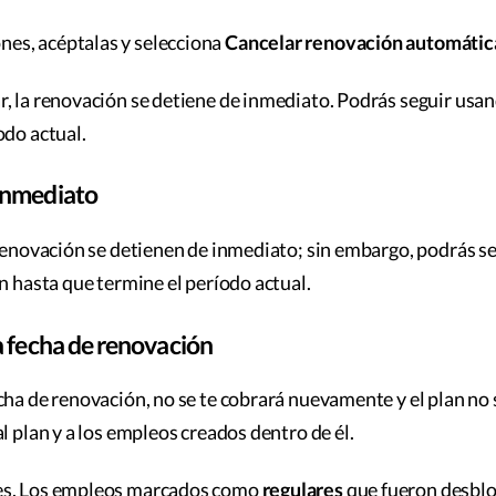
ones, acéptalas y selecciona
Cancelar renovación automátic
, la renovación se detiene de inmediato. Podrás seguir usan
odo actual.
inmediato
 renovación se detienen de inmediato; sin embargo, podrás s
an hasta que termine el período actual.
a fecha de renovación
cha de renovación, no se te cobrará nuevamente y el plan no 
l plan y a los empleos creados dentro de él.
es. Los empleos marcados como
regulares
que fueron desbl