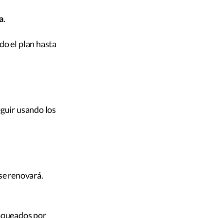
a
.
do el plan hasta
eguir usando los
se renovará.
oqueados por