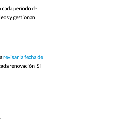
n cada período de
leos y gestionan
es
revisar la fecha de
cada renovación. Si
.