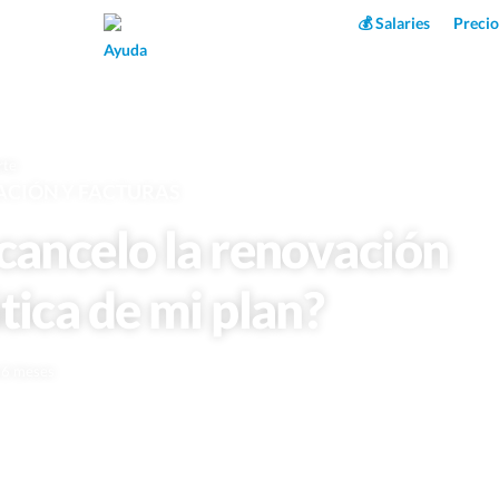
Superpower AI
💰 Salaries
Precio
Ayuda
rte
ACIÓN Y FACTURAS
ancelo la renovación
ica de mi plan?
e 6 meses