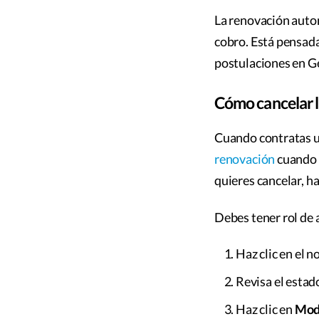
La renovación auto
cobro. Está pensada
postulaciones en G
Cómo cancelar 
Cuando contratas u
renovación
cuando q
quieres cancelar, ha
Debes tener rol de 
Haz clic en el n
Revisa el estado
Haz clic en
Modi