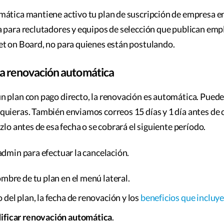
mática mantiene activo tu plan de suscripción de empresa e
 para reclutadores y equipos de selección que publican emp
et on Board, no para quienes están postulando.
la renovación automática
n plan con pago directo, la renovación es automática. Pued
uieras. También enviamos correos 15 días y 1 día antes de 
zlo antes de esa fecha o se cobrará el siguiente período.
admin para efectuar la cancelación.
ombre de tu plan en el menú lateral.
 del plan, la fecha de renovación y los
beneficios que incluye
ficar renovación automática
.