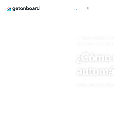
Volver a Ayuda y sopo
PLANES, FACTUR
¿Cómo c
automát
Última actualización hac