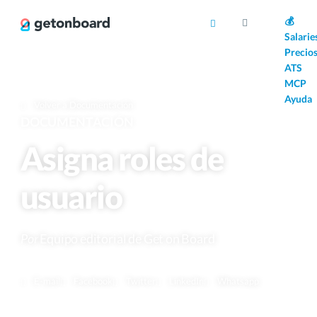
AI
💰
Salarie
Precio
ATS
MCP
Ayuda
Volver a Documentación
DOCUMENTACIÓN
Asigna roles de
usuario
Por
Equipo editorial de Get on Board
E-mail
Facebook
Twitter
LinkedIn
Whatsapp