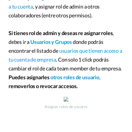
a tu cuenta
, y asignar rol de admin a otros
colaboradores (entre otros permisos).
Si tienes rol de admin y deseas re asignar roles
,
debes ir a
Usuarios y Grupos
donde podrás
encontrar el listado de
usuarios que tienen acceso a
tu cuenta de empresa
. Con solo 1 click podrás
cambiar el rol de cada team member de tu empresa.
Puedes asignarles
otros roles de usuario,
removerlos o revocar accesos.
Asignar roles de usuario