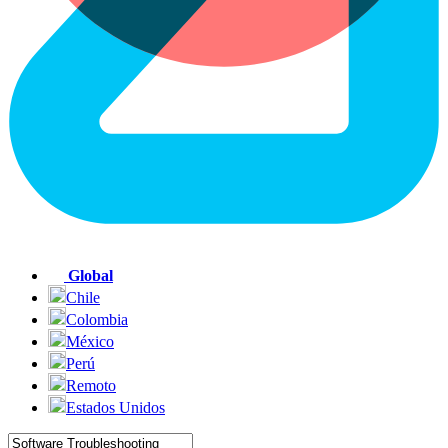
Global
Chile
Colombia
México
Perú
Remoto
Estados Unidos