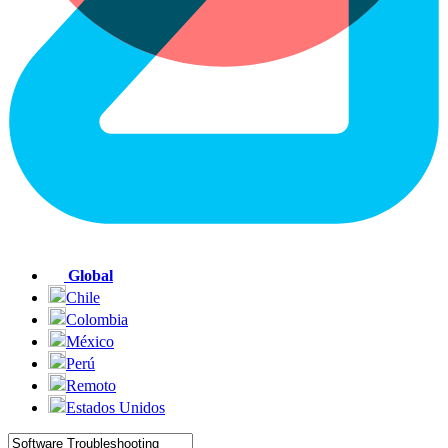
Global
Chile
Colombia
México
Perú
Remoto
Estados Unidos