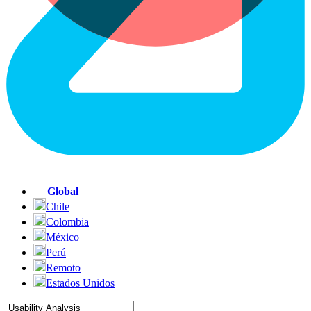
Global
Chile
Colombia
México
Perú
Remoto
Estados Unidos