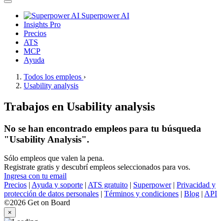
Superpower AI
Insights Pro
Precios
ATS
MCP
Ayuda
Todos los empleos
›
Usability analysis
Trabajos en Usability analysis
No se han encontrado empleos para tu búsqueda
"Usability Analysis".
Sólo empleos que valen la pena.
Registrate gratis y descubrí empleos seleccionados para vos.
Ingresa con tu email
Precios
|
Ayuda y soporte
|
ATS gratuito
|
Superpower
|
Privacidad y
protección de datos personales
|
Términos y condiciones
|
Blog
|
API
©2026 Get on Board
×