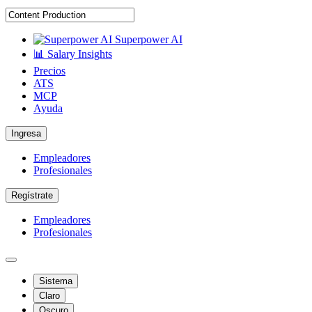
Superpower AI
📊 Salary Insights
Precios
ATS
MCP
Ayuda
Ingresa
Empleadores
Profesionales
Regístrate
Empleadores
Profesionales
Sistema
Claro
Oscuro