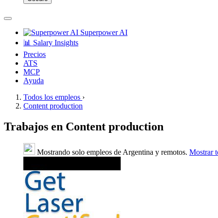
Superpower AI
📊 Salary Insights
Precios
ATS
MCP
Ayuda
Todos los empleos
›
Content production
Trabajos en Content production
Mostrando solo empleos de Argentina y remotos.
Mostrar 