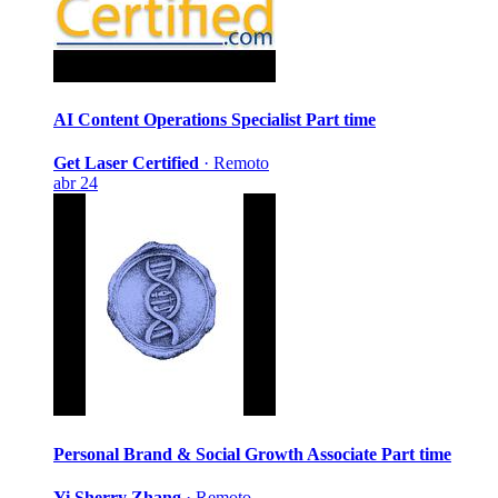
AI Content Operations Specialist
Part time
Get Laser Certified
·
Remoto
abr 24
Personal Brand & Social Growth Associate
Part time
Yi Sherry Zhang
·
Remoto