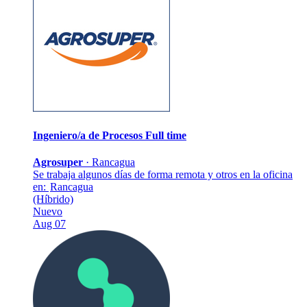
Ingeniero/a de Procesos
Full time
Agrosuper
·
Rancagua
Se trabaja algunos días de forma remota y otros en la oficina
en:
Rancagua
(Híbrido)
Nuevo
Aug 07