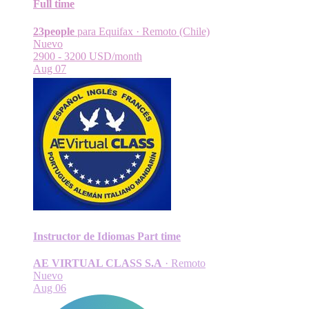
Full time
23people
para Equifax
·
Remoto (Chile)
Nuevo
2900 - 3200 USD/month
Aug 07
Instructor de Idiomas
Part time
AE VIRTUAL CLASS S.A
·
Remoto
Nuevo
Aug 06