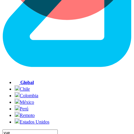
Global
Chile
Colombia
México
Perú
Remoto
Estados Unidos