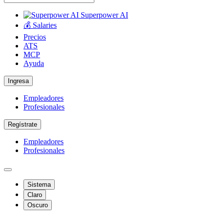
Superpower AI
💰 Salaries
Precios
ATS
MCP
Ayuda
Ingresa
Empleadores
Profesionales
Regístrate
Empleadores
Profesionales
Sistema
Claro
Oscuro