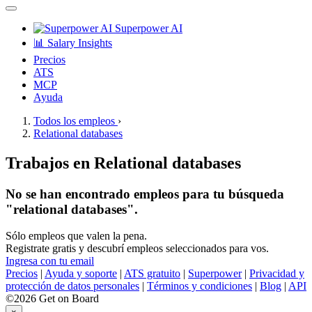
Superpower AI
📊 Salary Insights
Precios
ATS
MCP
Ayuda
Todos los empleos
›
Relational databases
Trabajos en Relational databases
No se han encontrado empleos para tu búsqueda
"relational databases".
Sólo empleos que valen la pena.
Registrate gratis y descubrí empleos seleccionados para vos.
Ingresa con tu email
Precios
|
Ayuda y soporte
|
ATS gratuito
|
Superpower
|
Privacidad y
protección de datos personales
|
Términos y condiciones
|
Blog
|
API
©2026 Get on Board