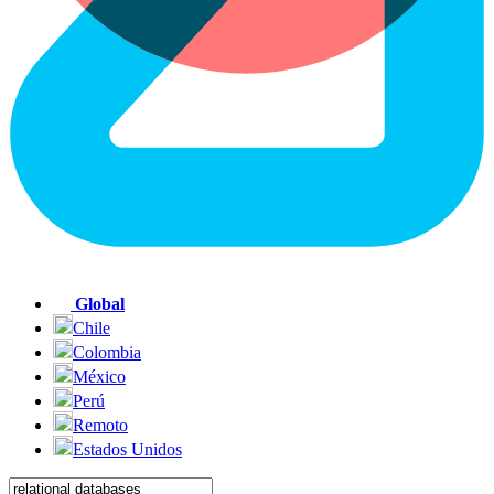
Global
Chile
Colombia
México
Perú
Remoto
Estados Unidos