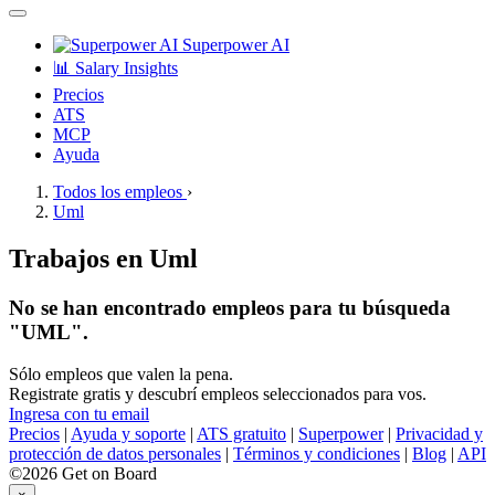
Superpower AI
📊 Salary Insights
Precios
ATS
MCP
Ayuda
Todos los empleos
›
Uml
Trabajos en Uml
No se han encontrado empleos para tu búsqueda
"UML".
Sólo empleos que valen la pena.
Registrate gratis y descubrí empleos seleccionados para vos.
Ingresa con tu email
Precios
|
Ayuda y soporte
|
ATS gratuito
|
Superpower
|
Privacidad y
protección de datos personales
|
Términos y condiciones
|
Blog
|
API
©2026 Get on Board