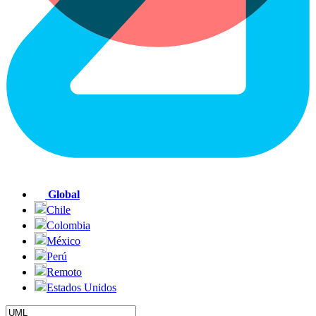
Global
Chile
Colombia
México
Perú
Remoto
Estados Unidos