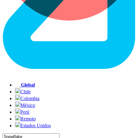
Global
Chile
Colombia
México
Perú
Remoto
Estados Unidos