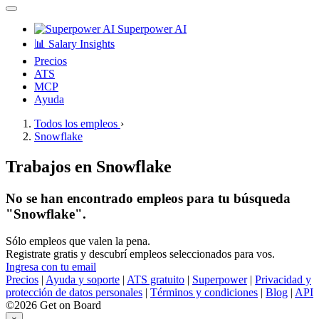
Superpower AI
📊 Salary Insights
Precios
ATS
MCP
Ayuda
Todos los empleos
›
Snowflake
Trabajos en Snowflake
No se han encontrado empleos para tu búsqueda
"Snowflake".
Sólo empleos que valen la pena.
Registrate gratis y descubrí empleos seleccionados para vos.
Ingresa con tu email
Precios
|
Ayuda y soporte
|
ATS gratuito
|
Superpower
|
Privacidad y
protección de datos personales
|
Términos y condiciones
|
Blog
|
API
©2026 Get on Board