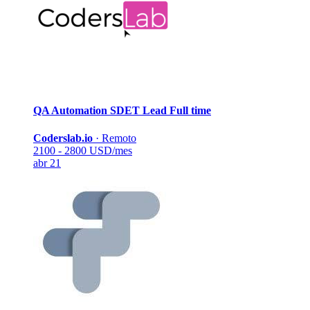
QA Automation SDET Lead
Full time
Coderslab.io
·
Remoto
2100 - 2800 USD/mes
abr 21