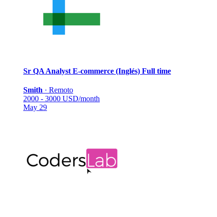
Sr QA Analyst E-commerce (Inglés)
Full time
Smith
·
Remoto
2000 - 3000 USD/month
May 29