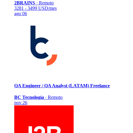
2BRAINS
·
Remoto
3281 - 3499 USD/mes
ago 06
QA Engineer / QA Analyst (LATAM)
Freelance
BC Tecnología
·
Remoto
nov 26