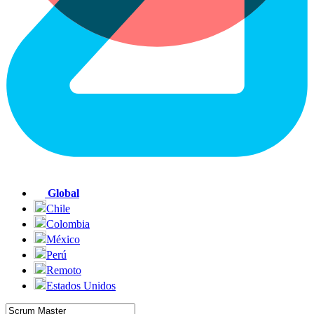
Global
Chile
Colombia
México
Perú
Remoto
Estados Unidos