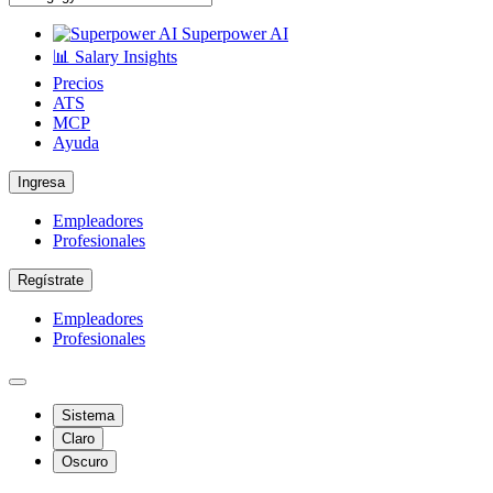
Superpower AI
📊 Salary Insights
Precios
ATS
MCP
Ayuda
Ingresa
Empleadores
Profesionales
Regístrate
Empleadores
Profesionales
Sistema
Claro
Oscuro