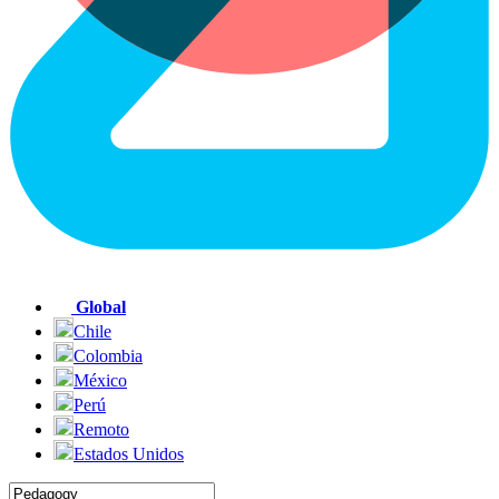
Global
Chile
Colombia
México
Perú
Remoto
Estados Unidos