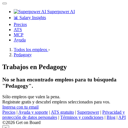
Superpower AI
📊 Salary Insights
Precios
ATS
MCP
Ayuda
Todos los empleos
›
Pedagogy
Trabajos en Pedagogy
No se han encontrado empleos para tu búsqueda
"Pedagogy".
Sólo empleos que valen la pena.
Registrate gratis y descubrí empleos seleccionados para vos.
Ingresa con tu email
Precios
|
Ayuda y soporte
|
ATS gratuito
|
Superpower
|
Privacidad y
protección de datos personales
|
Términos y condiciones
|
Blog
|
API
©2026 Get on Board