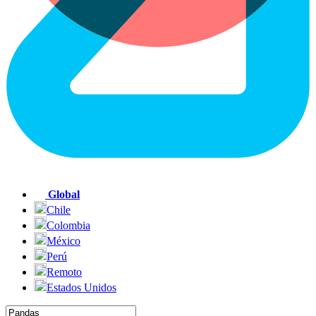
Global
Chile
Colombia
México
Perú
Remoto
Estados Unidos