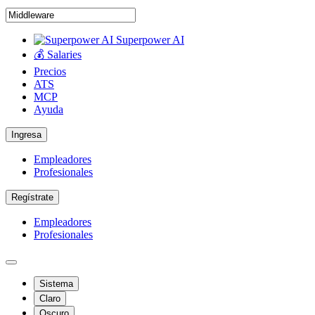
Superpower AI
💰 Salaries
Precios
ATS
MCP
Ayuda
Ingresa
Empleadores
Profesionales
Regístrate
Empleadores
Profesionales
Sistema
Claro
Oscuro