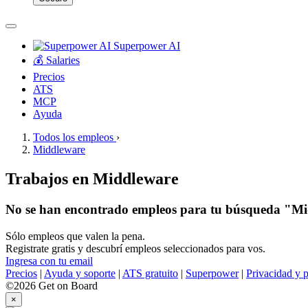
Superpower AI
💰 Salaries
Precios
ATS
MCP
Ayuda
Todos los empleos
›
Middleware
Trabajos en Middleware
No se han encontrado empleos para tu búsqueda "M
Sólo empleos que valen la pena.
Registrate gratis y descubrí empleos seleccionados para vos.
Ingresa con tu email
Precios
|
Ayuda y soporte
|
ATS gratuito
|
Superpower
|
Privacidad y p
©2026 Get on Board
×