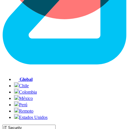
Global
Chile
Colombia
México
Perú
Remoto
Estados Unidos