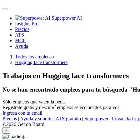
Superpower AI
Insights Pro
Precios
ATS
MCP
Ayuda
Todos los empleos
›
Hugging face transformers
Trabajos en Hugging face transformers
No se han encontrado empleos para tu búsqueda "Hu
Sólo empleos que valen la pena.
Registrate gratis y descubrí empleos seleccionados para vos.
Ingresa con tu email
Precios
|
Ayuda y soporte
|
ATS gratuito
|
Superpower
|
Privacidad y p
©2026 Get on Board
×