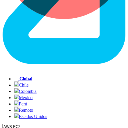
Global
Chile
Colombia
México
Perú
Remoto
Estados Unidos