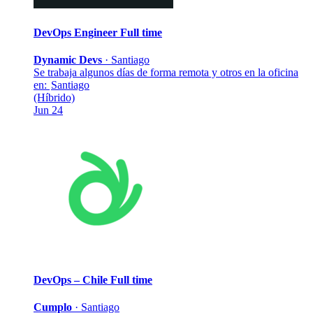
DevOps Engineer
Full time
Dynamic Devs
·
Santiago
Se trabaja algunos días de forma remota y otros en la oficina
en:
Santiago
(Híbrido)
Jun 24
DevOps – Chile
Full time
Cumplo
·
Santiago