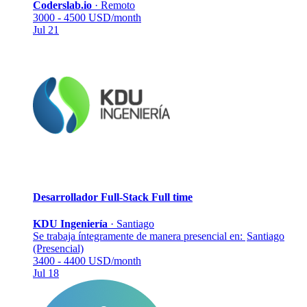
Coderslab.io
·
Remoto
3000 - 4500 USD/month
Jul 21
Desarrollador Full-Stack
Full time
KDU Ingeniería
·
Santiago
Se trabaja íntegramente de manera presencial en:
Santiago
(Presencial)
3400 - 4400 USD/month
Jul 18