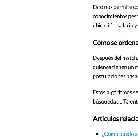
Esto nos permite co
conocimientos pesan
ubicación, salario y
Cómo se ordenan
Después del match,
quienes tienen un m
postulaciones pasa
Estos algoritmos se
búsqueda de Talent
Artículos relac
¿Cómo puedo ac