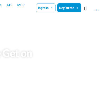
s
ATS
MCP
Ingresa
Regístrate
 Get on