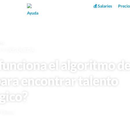
Superpower AI
💰 Salaries
Precio
Ayuda
rte
O Y BÚSQUEDA
unciona el algoritmo de
ara encontrar talento
gico?
e 5 meses