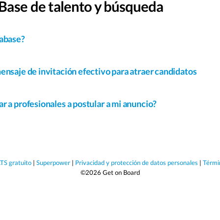
Base de talento y búsqueda
tabase?
ensaje de invitación efectivo para atraer candidatos
r a profesionales a postular a mi anuncio?
TS gratuito
|
Superpower
|
Privacidad y protección de datos personales
|
Térmi
©2026 Get on Board