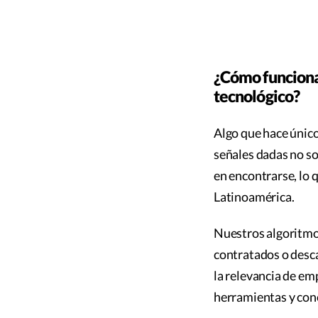
¿Cómo funciona 
tecnológico?
Algo que hace único
señales dadas no so
en encontrarse, lo 
Latinoamérica.
Nuestros algoritmo
contratados o desca
la relevancia de emp
herramientas y con