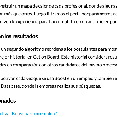
nstruir un mapa de calor de cada profesional, donde algunas
 más que otros. Luego filtramos el perfil por parámetros 
 nivel de experiencia para hacer match con un anuncio en part
 los resultados
 un segundo algoritmo reordena a los postulantes para mos
ejor historial en Get on Board. Este historial considera res
das en comparación con otros candidatos del mismo proces
 activan cada vez que se usa Boost en un empleo y también e
 Database, donde la empresa realiza sus búsquedas.
ionados
tivar Boost para mi empleo?