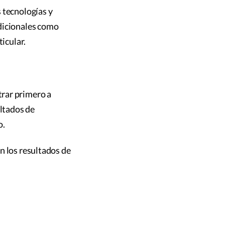
 tecnologías y
adicionales como
icular.
trar primero a
ultados de
o.
n los resultados de