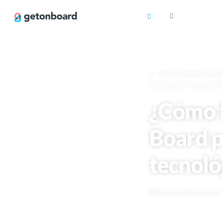
Volver a Ayuda y sopo
BASE DE TALENT
¿Cómo f
Board p
tecnoló
Última actualización hac