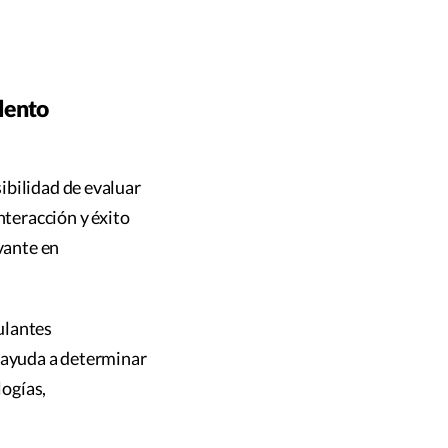
lento
ibilidad de evaluar
nteracción y éxito
vante en
ulantes
o ayuda a determinar
logías,