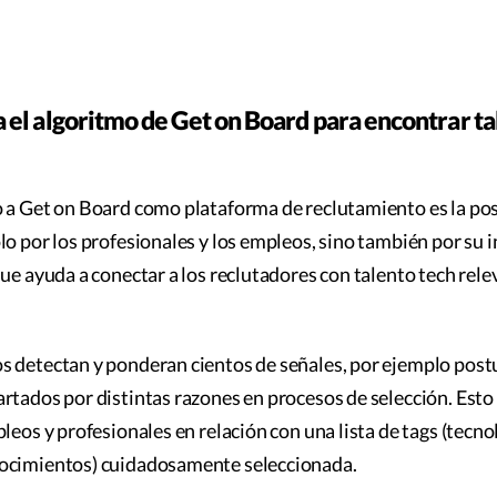
el algoritmo de Get on Board para encontrar ta
 a Get on Board como plataforma de reclutamiento es la pos
lo por los profesionales y los empleos, sino también por su i
que ayuda a conectar a los reclutadores con talento tech rele
s detectan y ponderan cientos de señales, por ejemplo post
rtados por distintas razones en procesos de selección. Est
leos y profesionales en relación con una lista de tags (tecno
ocimientos) cuidadosamente seleccionada.