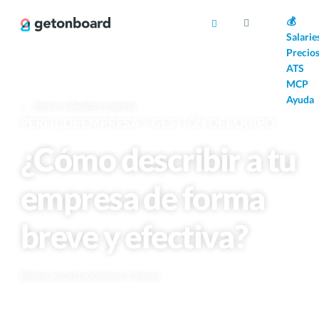
AI
💰
Salarie
Precio
ATS
MCP
Ayuda
Volver a Ayuda y soporte
PERFIL DE EMPRESA Y GESTIÓN DE EQUIPO
¿Cómo describir a tu
empresa de forma
breve y efectiva?
Última actualización hace 2 meses