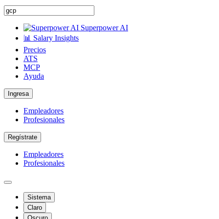
Superpower AI
📊 Salary Insights
Precios
ATS
MCP
Ayuda
Ingresa
Empleadores
Profesionales
Regístrate
Empleadores
Profesionales
Sistema
Claro
Oscuro