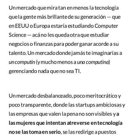
Un mercado que mira tan en menos la tecnología
que la gente más brillante de su generación — que
en EEUU o Europa estaría estudiando Computer
Science — acá no les queda otra que estudiar
negocios o finanzas para poder ganar acorde a su
talento. Un mercado donde jamás te imaginarías a
un computín
(y mucho menos a
una computina
)
gerenciando nada que no sea TI.
Un mercado desbalanceado, poco meritocrático y
poco transparente, donde las startups ambiciosas y
las empresas que valen la pena no son visibles y
a
las mujeres que intentan atreverse en tecnología
no se las toma en serio
, se las redirige a puestos