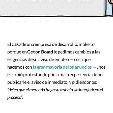
E-mail
Facebook
Twitter
LinkedIn
Whatsapp
El CEO de una empresa de desarrollo, molesto
porque en
Get on Board
le pedimos cambios a las
exigencias de su aviso de empleo — cosa que
hacemos con
la gran mayoría de los anuncios
— , nos
escribió protestando por la mala experiencia de no
publicarle el aviso de inmediato, y pidiéndonos:
“dejen que el mercado haga su trabajo sin interferir en el
proceso”.