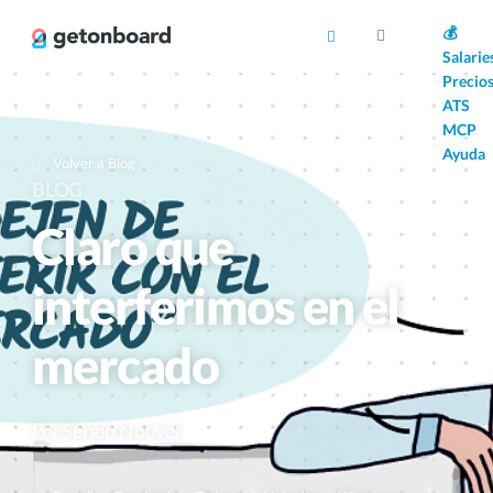
AI
💰
Salarie
Precio
ATS
MCP
Ayuda
Volver a Blog
BLOG
Claro que
interferimos en el
mercado
Por
Sergio Nouvel