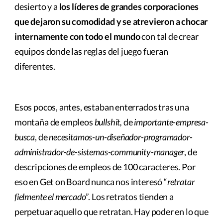
desierto y a
los líderes de grandes corporaciones
que dejaron su comodidad y se atrevieron a chocar
internamente con todo el mundo
con tal de crear
equipos donde las reglas del juego fueran
diferentes.
Esos pocos, antes, estaban enterrados tras una
montaña de empleos
bullshit,
de
importante-empresa-
busca
, de
necesitamos-un-diseñador-programador-
administrador-de-sistemas-community-manager
, de
descripciones de empleos de 100 caracteres. Por
eso en Get on Board nunca nos interesó “
retratar
fielmente el mercado
”. Los retratos tienden a
perpetuar aquello que retratan. Hay poder en lo que