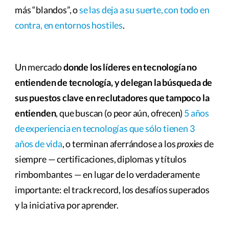
más “blandos”, o
se las deja a su suerte, con todo en
contra, en entornos hostiles
.
Un mercado
donde los líderes en tecnología no
entienden de tecnología, y delegan la búsqueda de
sus puestos clave en reclutadores que tampoco la
entienden
, que buscan (o peor aún, ofrecen)
5 años
de experiencia en tecnologías que sólo tienen 3
años de vida
, o terminan aferrándose a los
proxies
de
siempre — certificaciones, diplomas y títulos
rimbombantes — en lugar de lo verdaderamente
importante: el track record, los desafíos superados
y la iniciativa por aprender.