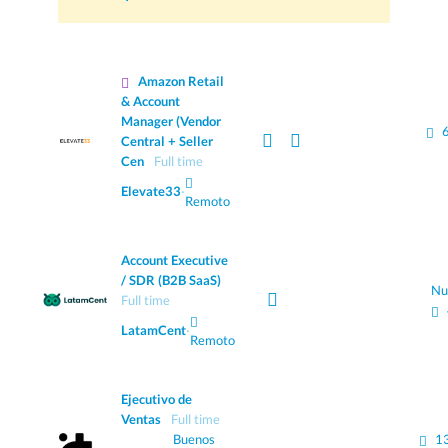
Amazon Retail
& Account
Manager (Vendor
Central + Seller
Cen
Full time
Elevate33
·
Remoto
Account Executive
/ SDR (B2B SaaS)
Nu
Full time
LatamCent
·
Remoto
Ejecutivo de
Ventas
Full time
Buenos
1