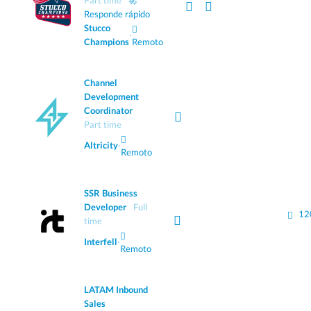
Part time
🚀
Responde rápido
Stucco
·
Champions
Remoto
Channel
Development
Coordinator
Part time
Altricity
·
Remoto
SSR Business
Developer
Full
12
time
Interfell
·
Remoto
LATAM Inbound
Sales