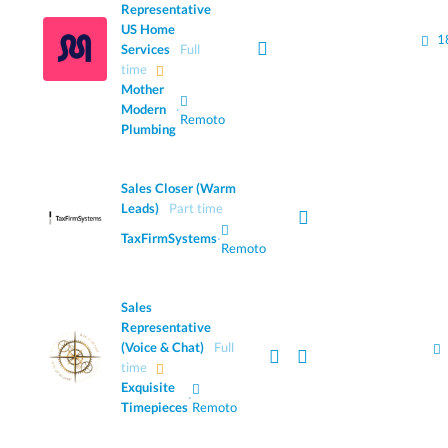
Representative
US Home
1
Services
Full
time
Mother
Modern
·
Remoto
Plumbing
Sales Closer (Warm
Leads)
Part time
TaxFirmSystems
·
Remoto
Sales
Representative
(Voice & Chat)
Full
time
Exquisite
·
Timepieces
Remoto