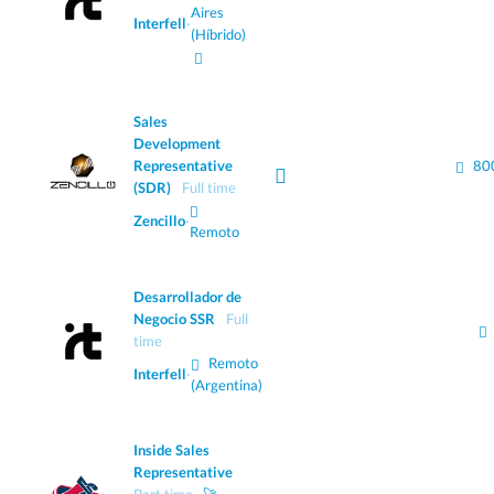
Aires
Interfell
·
(Híbrido)
Sales
Development
Representative
80
(SDR)
Full time
Zencillo
·
Remoto
Desarrollador de
Negocio SSR
Full
time
Remoto
Interfell
·
(Argentina)
Inside Sales
Representative