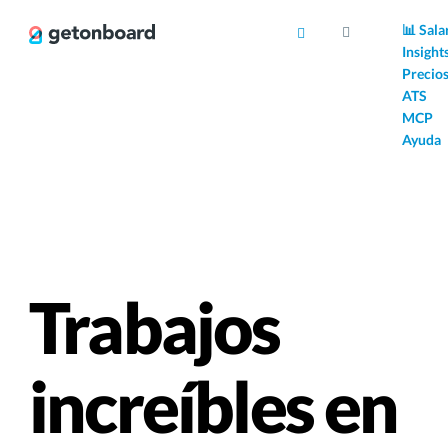
AI
📊 Sala
Insight
Precio
ATS
MCP
Ayuda
Trabajos
increíbles en