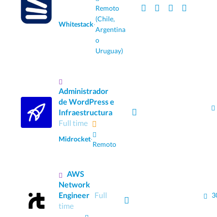
Remoto
(Chile,
Whitestack
·
Argentina
o
Uruguay)
Administrador
de WordPress e
Infraestructura
Full time
Midrocket
·
Remoto
AWS
Network
Engineer
Full
3
time