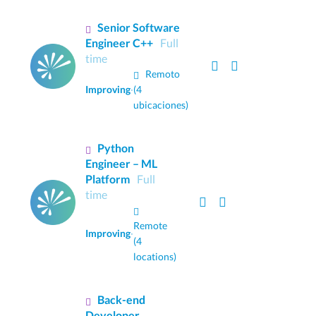
Senior Software
Engineer C++
Full
time
Remoto
Improving
·
(4
ubicaciones)
Python
Engineer – ML
Platform
Full
time
Remote
Improving
·
(4
locations)
Back-end
Developer