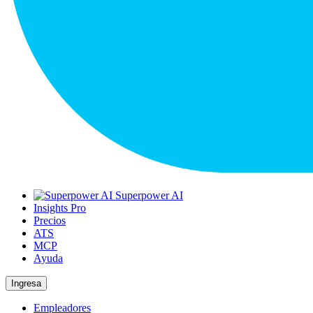
Superpower AI
Insights Pro
Precios
ATS
MCP
Ayuda
Ingresa
Empleadores