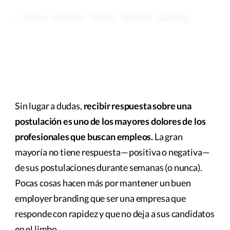
E-mail
Facebook
Twitter
LinkedIn
Whatsapp
Sin lugar a dudas,
recibir respuesta sobre una
postulación es uno de los mayores dolores de los
profesionales que buscan empleos.
La gran
mayoría no tiene respuesta — positiva o negativa —
de sus postulaciones durante semanas (o nunca).
Pocas cosas hacen más por mantener un buen
employer branding que ser una empresa que
responde con rapidez y que no deja a sus candidatos
en el limbo.