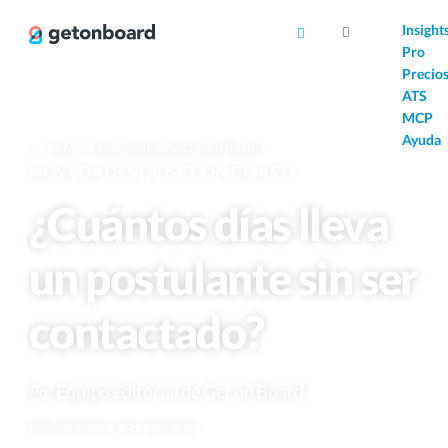
AI
Insight
Pro
Precio
ATS
MCP
Ayuda
Volver a Novedades de Get on Board
NOVEDADES DE GET ON BOARD
¿Cuántos días lleva
un postulante sin ser
contactado?
Por
Equipo editorial de Get on Board
Publicado hace más de 8 años